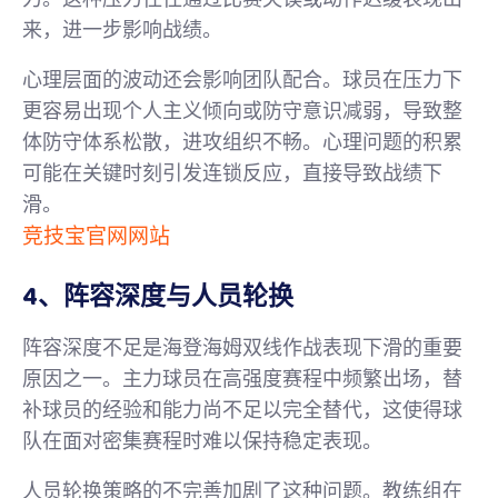
来，进一步影响战绩。
心理层面的波动还会影响团队配合。球员在压力下
更容易出现个人主义倾向或防守意识减弱，导致整
体防守体系松散，进攻组织不畅。心理问题的积累
可能在关键时刻引发连锁反应，直接导致战绩下
滑。
竞技宝官网网站
4、阵容深度与人员轮换
阵容深度不足是海登海姆双线作战表现下滑的重要
原因之一。主力球员在高强度赛程中频繁出场，替
补球员的经验和能力尚不足以完全替代，这使得球
队在面对密集赛程时难以保持稳定表现。
人员轮换策略的不完善加剧了这种问题。教练组在