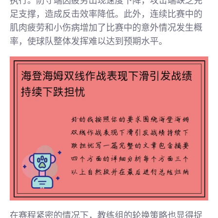
执行。防守端因疲劳出现速度下降，攻击端缺乏充
足支撑，造成反击效率降低。此外，连续比赛中的
肌肉疲劳和小伤病增加了比赛中的意外情况发生概
率，使球队整体发挥难以达到预期水平。
在赛程紧密的情况下，教练组的轮换策略也显得捉