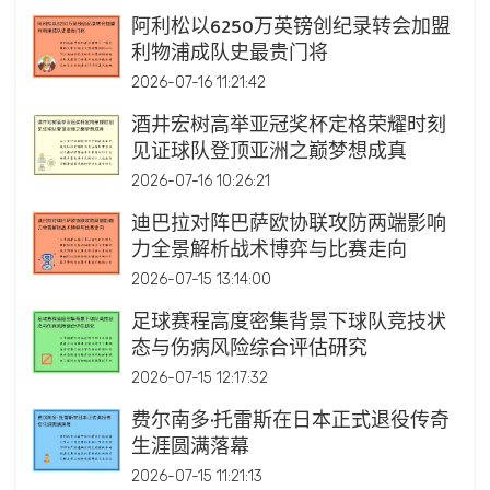
阿利松以6250万英镑创纪录转会加盟
利物浦成队史最贵门将
2026-07-16 11:21:42
酒井宏树高举亚冠奖杯定格荣耀时刻
见证球队登顶亚洲之巅梦想成真
2026-07-16 10:26:21
迪巴拉对阵巴萨欧协联攻防两端影响
力全景解析战术博弈与比赛走向
2026-07-15 13:14:00
足球赛程高度密集背景下球队竞技状
态与伤病风险综合评估研究
2026-07-15 12:17:32
费尔南多·托雷斯在日本正式退役传奇
生涯圆满落幕
2026-07-15 11:21:13