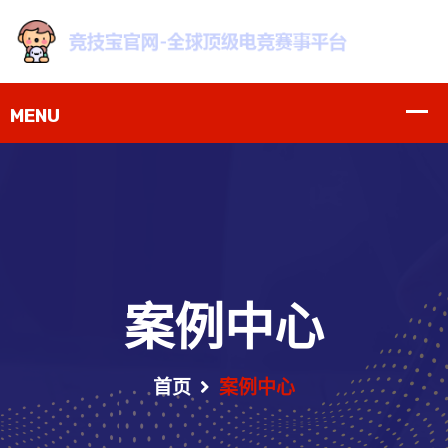
案例中心
首页
案例中心