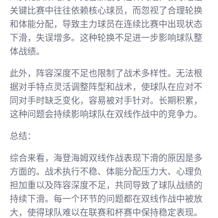
关键比赛中往往依赖核心球员，而忽视了合理轮换
和体能分配，导致主力球员在连续比赛中出现状态
下滑，失误增多。这种轮换不足进一步影响球队整
体战绩。
此外，阵容深度不足也限制了战术多样性。无法根
据对手特点灵活调整阵型和战术，使球队在应对不
同对手时缺乏变化，容易被对手针对。长期积累，
这种问题会持续影响球队在双线作战中的竞争力。
总结：
综合来看，海登海姆双线作战表现下滑的原因是多
方面的。战术执行不稳、体能分配压力大、心理负
担加重以及阵容深度不足，共同导致了球队战绩的
持续下滑。每一个环节的问题都在双线作战中被放
大，使得球队难以在联赛和杯赛中保持稳定表现。