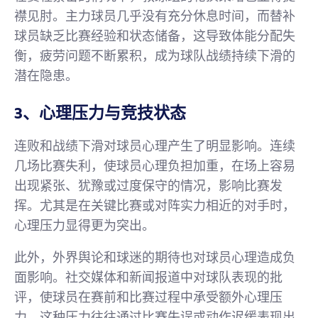
襟见肘。主力球员几乎没有充分休息时间，而替补
球员缺乏比赛经验和状态储备，这导致体能分配失
衡，疲劳问题不断累积，成为球队战绩持续下滑的
潜在隐患。
3、心理压力与竞技状态
连败和战绩下滑对球员心理产生了明显影响。连续
几场比赛失利，使球员心理负担加重，在场上容易
出现紧张、犹豫或过度保守的情况，影响比赛发
挥。尤其是在关键比赛或对阵实力相近的对手时，
心理压力显得更为突出。
此外，外界舆论和球迷的期待也对球员心理造成负
面影响。社交媒体和新闻报道中对球队表现的批
评，使球员在赛前和比赛过程中承受额外心理压
力。这种压力往往通过比赛失误或动作迟缓表现出