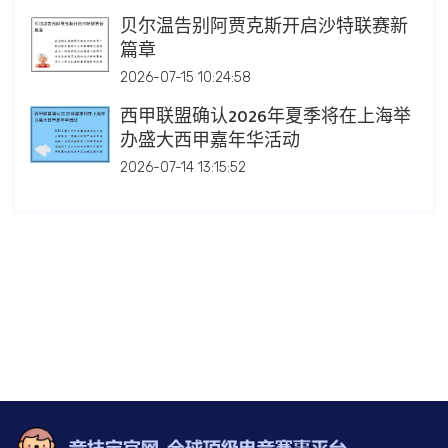
贝尔温告别阿贾克斯开启沙特联赛新
篇章
2026-07-15 10:24:58
西甲联盟确认2026年夏季将在上海举
办盛大西甲嘉年华活动
2026-07-14 13:15:52