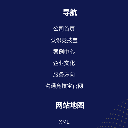
导航
公司首页
认识竞技宝
案例中心
企业文化
服务方向
沟通竞技宝官网
网站地图
XML