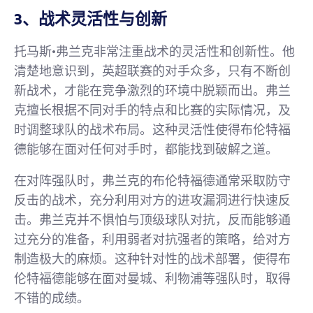
3、战术灵活性与创新
托马斯·弗兰克非常注重战术的灵活性和创新性。他
清楚地意识到，英超联赛的对手众多，只有不断创
新战术，才能在竞争激烈的环境中脱颖而出。弗兰
克擅长根据不同对手的特点和比赛的实际情况，及
时调整球队的战术布局。这种灵活性使得布伦特福
德能够在面对任何对手时，都能找到破解之道。
在对阵强队时，弗兰克的布伦特福德通常采取防守
反击的战术，充分利用对方的进攻漏洞进行快速反
击。弗兰克并不惧怕与顶级球队对抗，反而能够通
过充分的准备，利用弱者对抗强者的策略，给对方
制造极大的麻烦。这种针对性的战术部署，使得布
伦特福德能够在面对曼城、利物浦等强队时，取得
不错的成绩。