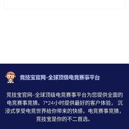
竞技宝官网-全球顶级电竞赛事平台为您提供全面的
电竞赛事竞猜。7*24小时提供最好的客户体验， 沉
浸式享受电竞世界给你带来的快感，电竞赛事竞猜，
竞技宝是你的不二首选。