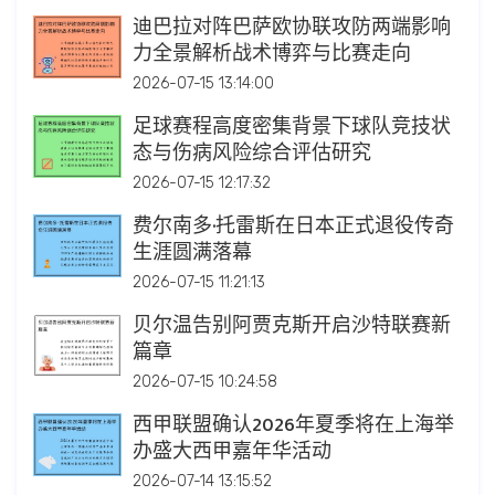
迪巴拉对阵巴萨欧协联攻防两端影响
力全景解析战术博弈与比赛走向
2026-07-15 13:14:00
足球赛程高度密集背景下球队竞技状
态与伤病风险综合评估研究
2026-07-15 12:17:32
费尔南多·托雷斯在日本正式退役传奇
生涯圆满落幕
2026-07-15 11:21:13
贝尔温告别阿贾克斯开启沙特联赛新
篇章
2026-07-15 10:24:58
西甲联盟确认2026年夏季将在上海举
办盛大西甲嘉年华活动
2026-07-14 13:15:52