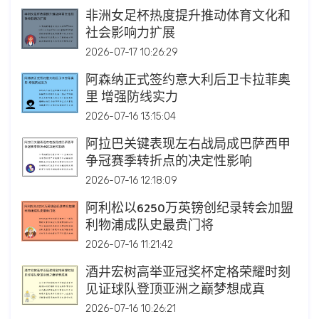
非洲女足杯热度提升推动体育文化和
社会影响力扩展
2026-07-17 10:26:29
阿森纳正式签约意大利后卫卡拉菲奥
里 增强防线实力
2026-07-16 13:15:04
阿拉巴关键表现左右战局成巴萨西甲
争冠赛季转折点的决定性影响
2026-07-16 12:18:09
阿利松以6250万英镑创纪录转会加盟
利物浦成队史最贵门将
2026-07-16 11:21:42
酒井宏树高举亚冠奖杯定格荣耀时刻
见证球队登顶亚洲之巅梦想成真
2026-07-16 10:26:21