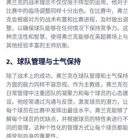
弗兰克的战术理念不仅仅限于阵型的运用，他对于
比赛中的临场调整同样十分出色。在比赛中，弗兰
克会根据对方的战术布置和比赛进程，及时做出调
整，以确保球队能够在任何情况下保持竞争力。这
种灵活性和智慧，使得弗兰克能够在英超赛场上与
其他经验丰富的主帅抗衡。
2、球队管理与士气保持
除了战术上的成功，弗兰克在球队管理和士气保持
方面的能力同样不容忽视。作为主教练，弗兰克在
日常管理中注重团队的凝聚力和每个球员的心态建
设。他经常通过沟通与反馈，激发球员的潜力，让
每个球员在比赛中发挥出最佳水平。弗兰克能够了
解每个球员的优缺点，并根据球员的特性来进行不
同的管理，这种个性化的管理方式让每个球员都能
感受到自身的重要性。