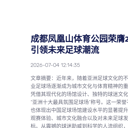
成都凤凰山体育公园荣膺2
引领未来足球潮流
2026-07-04 12:14:35
文章摘要：近年来，随着亚洲足球文化的
业足球场逐渐成为城市文化与体育精神的
凭借其现代化的场馆设计、独特的球迷文化
“亚洲十大最具氛围足球场”称号。这一荣
也体现出中国足球场馆建设水平的显著提
观赛体验、城市文化融合以及对未来足球
标。从震撼的球迷助威到科学的人流组织