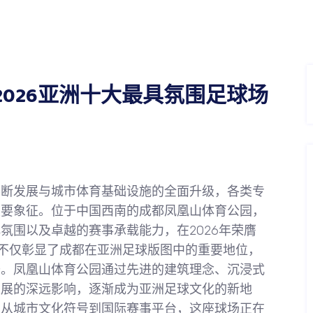
026亚洲十大最具氛围足球场
不断发展与城市体育基础设施的全面升级，各类专
重要象征。位于中国西南的成都凤凰山体育公园，
氛围以及卓越的赛事承载能力，在2026年荣膺
誉不仅彰显了成都在亚洲足球版图中的重要地位，
升。凤凰山体育公园通过先进的建筑理念、沉浸式
发展的深远影响，逐渐成为亚洲足球文化的新地
，从城市文化符号到国际赛事平台，这座球场正在