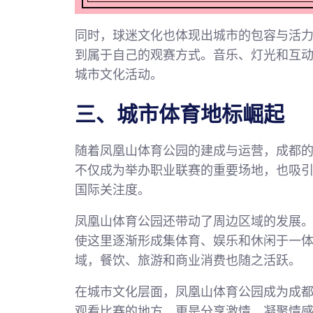
同时，球迷文化也体现出城市的包容与活
到属于自己的观赛方式。音乐、灯光和互
城市文化活动。
三、城市体育地标崛起
随着凤凰山体育公园的建成与运营，成都
不仅成为举办职业联赛的重要场地，也吸
国际关注度。
凤凰山体育公园还带动了周边区域的发展
使这里逐渐形成集体育、娱乐和休闲于一
域，餐饮、旅游和商业消费也随之活跃。
在城市文化层面，凤凰山体育公园成为成
观看比赛的地方，更是分享激情、凝聚情