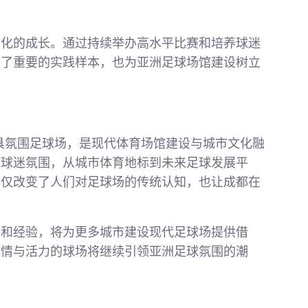
文化的成长。通过持续举办高水平比赛和培养球迷
供了重要的实践样本，也为亚洲足球场馆建设树立
最具氛围足球场，是现代体育场馆建设与城市文化融
的球迷氛围，从城市体育地标到未来足球发展平
不仅改变了人们对足球场的传统认知，也让成都在
念和经验，将为更多城市建设现代足球场提供借
激情与活力的球场将继续引领亚洲足球氛围的潮