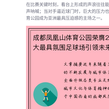
在比赛关键时刻，看台上形成的声浪往往
声呐喊；当对手逼近球门时，巨大的压力也
育公园成为亚洲最具压迫感的主场之一。