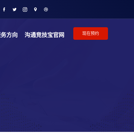
现在预约
服务方向
沟通竞技宝官网