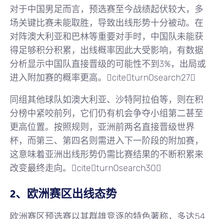
对于中国男足而言，预选赛至今战绩起伏较大，多
场关键比赛未能取胜，导致出线形势十分被动。在
对阵澳大利亚和巴林等重要对手时，中国队未能获
得足够积分积累，出线概率因此大受影响，有数据
分析显示中国队直接晋级的可能性不到3%，出局或
进入附加赛的概率更高。citeturn0search27
同组其他球队如澳大利亚、沙特阿拉伯等，则在积
分榜中紧咬前列，它们仍有机会争夺小组第二甚至
更高位置。按照规则，亚洲前两名直接晋级世界
杯，而第三、第四名则需进入下一阶段的附加赛，
这意味着亚洲出线形势仍需比赛结果的不断积累来
改变最终走向。citeturn0search30
2、欧洲赛区出线态势
欧洲赛区预选赛以其群雄竞逐的特色著称，多达54