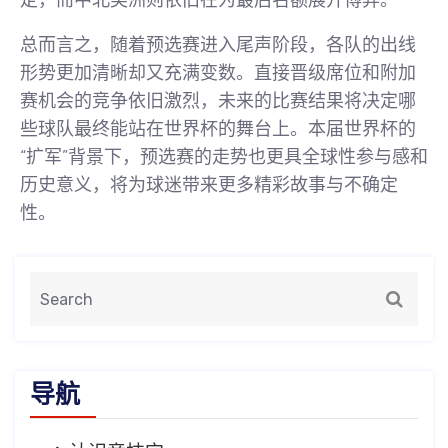
总而言之，随着预选赛进入尾声阶段，各队的出线
形势更加清晰却又充满变数。直接晋级席位和附加
赛机会的竞争依旧激烈，未来的比赛结果将决定哪
些球队最终能站在世界杯的舞台上。本届世界杯的
“扩军”背景下，预选赛的走势也更具全球性参与感和
历史意义，将为球迷带来更多精彩故事与不确定
性。
导航