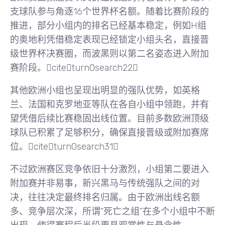
支球队参与角逐16个世界杯名额。随着比赛阶段的
推进，部分小组内的排名已经基本稳定，例如H组
的奥地利凭借稳定表现已经锁定小组头名，直接晋
级世界杯决赛圈，而波黑则以第二名姿态进入附加
赛阶段。citeturn0search22
其他欧洲小组也呈现出明显的强队优势，如英格
兰、法国和克罗地亚等队在各自小组中领跑，并有
望凭借后续比赛稳固出线位置。目前多数欧洲顶级
球队已积累了足够积分，确保直接晋级或附加赛席
位。citeturn0search31
不过欧洲赛区竞争依旧十分激烈，小组第二要进入
附加赛并非易事，新兴黑马与传统强队之间的对
决，往往决定最终排名归属。由于欧洲出线名额
多、竞争层次深，所谓“死亡之组”在多个小组中不断