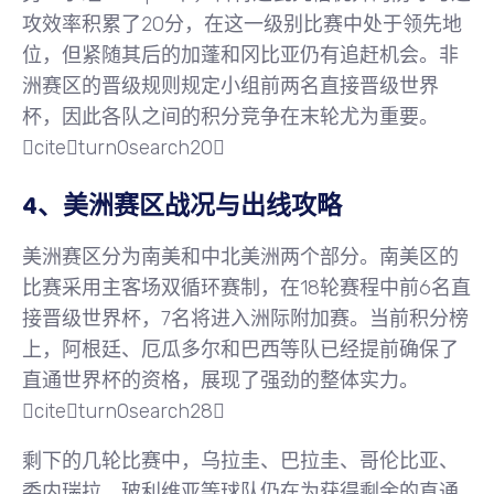
攻效率积累了20分，在这一级别比赛中处于领先地
位，但紧随其后的加蓬和冈比亚仍有追赶机会。非
洲赛区的晋级规则规定小组前两名直接晋级世界
杯，因此各队之间的积分竞争在末轮尤为重要。
citeturn0search20
4、美洲赛区战况与出线攻略
美洲赛区分为南美和中北美洲两个部分。南美区的
比赛采用主客场双循环赛制，在18轮赛程中前6名直
接晋级世界杯，7名将进入洲际附加赛。当前积分榜
上，阿根廷、厄瓜多尔和巴西等队已经提前确保了
直通世界杯的资格，展现了强劲的整体实力。
citeturn0search28
剩下的几轮比赛中，乌拉圭、巴拉圭、哥伦比亚、
委内瑞拉、玻利维亚等球队仍在为获得剩余的直通