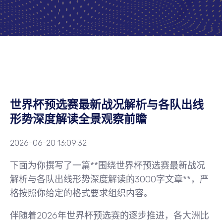
世界杯预选赛最新战况解析与各队出线
形势深度解读全景观察前瞻
2026-06-20 13:09:32
下面为你撰写了一篇**围绕世界杯预选赛最新战况
解析与各队出线形势深度解读的3000字文章**，严
格按照你给定的格式要求组织内容。
伴随着2026年世界杯预选赛的逐步推进，各大洲比