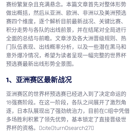
赛纷繁复杂且充满悬念。本篇文章首先对整体形势
做出概括，然后从亚洲、欧洲、非洲以及美洲预选
赛四个维度，逐个解析目前最新战况、关键比赛、
积分走势与各队的出线前景，并在结尾对全局进行
全面的总结与前瞻。文章涉及各大洲晋级规则、热
门队伍表现、出线概率分析，以及一些潜在黑马和
意外爆冷情况，希望为读者呈现一幅完整的世界杯
预选赛最新出线形势全景图。
1、亚洲赛区最新战况
亚洲赛区的世界杯预选赛已经进入到了决定命运的
18强赛阶段。在这一阶段，各队之间展开了激烈角
逐，日本队展现出了强劲统治力，目前在C组中凭借
多场胜利积累了领先优势，基本锁定了直接晋级世
界杯的资格。citeturn0search27