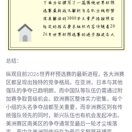
总结：
纵观目前2026世界杯预选赛的最新进程，各大洲赛
区都呈现出独特的竞争格局。在亚洲，日本与其他
强队的争夺已趋明朗，而中国队等队伍仍需通过附
加赛争取晋级机会。欧洲赛区整体实力密集，每个
小组的头名争夺战都至关重要，而非洲赛区则有传
统强队领先的同时，新兴队伍也有机会发起冲击。
美洲赛区南美区的争夺通常至最后一轮才尘埃落
定，而中北美洲则依旧在为最后名额展开博弈。