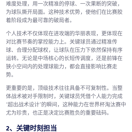
难度处理，用一次精准的停球、一次果断的突破，
为球队撕开局面。这种技术优势，使他们在比赛胶
着阶段成为最可靠的破局者。
个人技术不仅体现在进攻端的华丽表现，更体现在
对比赛节奏的掌控能力上。关键球员通过精准传
球、合理分配球权，让球队在压力下依然保持有序
运转。无论是中场核心的长短传调度，还是前锋在
狭小空间内的处理球能力，都会直接影响比赛走
势。
更重要的是，顶级技术往往具备不可复制性。当整
体战术被对手限制时，关键球员凭借个人能力完成
“超出战术设计”的瞬间，这种能力在世界杯淘汰赛中
尤为珍贵，也正是决定比赛胜负的重要砝码。
2、关键时刻担当