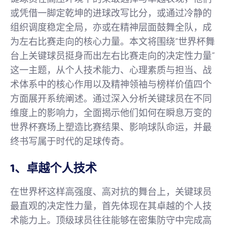
或凭借一脚定乾坤的进球改写比分，或通过冷静的
组织调度稳定全局，亦或在精神层面鼓舞全队，成
为左右比赛走向的核心力量。本文将围绕“世界杯舞
台上关键球员挺身而出左右比赛走向的决定性力量”
这一主题，从个人技术能力、心理素质与担当、战
术体系中的核心作用以及精神领袖与榜样价值四个
方面展开系统阐述。通过深入分析关键球员在不同
维度上的影响力，全面揭示他们如何在瞬息万变的
世界杯赛场上塑造比赛结果、影响球队命运，并最
终书写属于时代的足球传奇。
1、卓越个人技术
在世界杯这样高强度、高对抗的舞台上，关键球员
最直观的决定性力量，首先体现在其卓越的个人技
术能力上。顶级球员往往能够在密集防守中完成高