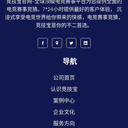
竞技宝官网-全球顶级电竞赛事平台为您提供全面的
电竞赛事竞猜。7*24小时提供最好的客户体验， 沉
浸式享受电竞世界给你带来的快感，电竞赛事竞猜，
竞技宝是你的不二首选。
导航
公司首页
认识竞技宝
案例中心
企业文化
服务方向