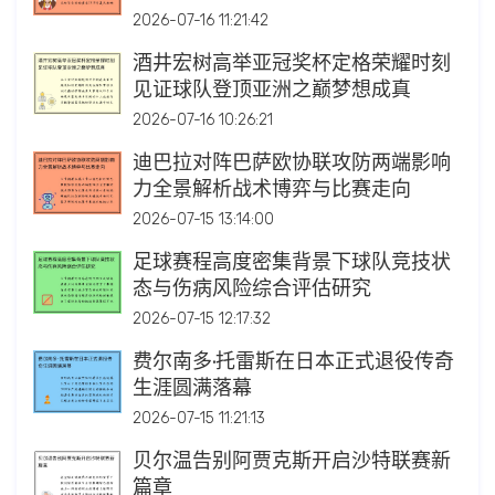
2026-07-16 11:21:42
酒井宏树高举亚冠奖杯定格荣耀时刻
见证球队登顶亚洲之巅梦想成真
2026-07-16 10:26:21
迪巴拉对阵巴萨欧协联攻防两端影响
力全景解析战术博弈与比赛走向
2026-07-15 13:14:00
足球赛程高度密集背景下球队竞技状
态与伤病风险综合评估研究
2026-07-15 12:17:32
费尔南多·托雷斯在日本正式退役传奇
生涯圆满落幕
2026-07-15 11:21:13
贝尔温告别阿贾克斯开启沙特联赛新
篇章