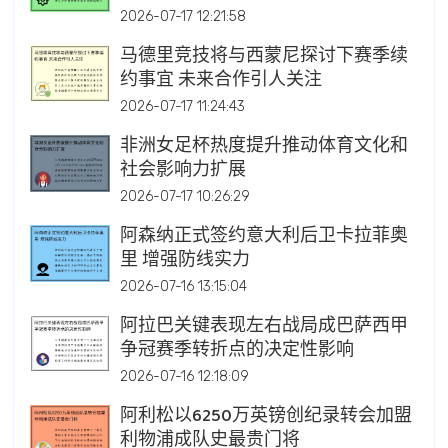
2026-07-17 12:21:58
马德里竞技将与西蒙尼探讨下赛季续
约事宜 未来合作引人关注
2026-07-17 11:24:43
非洲女足杯热度提升推动体育文化和
社会影响力扩展
2026-07-17 10:26:29
阿森纳正式签约意大利后卫卡拉菲奥
里 增强防线实力
2026-07-16 13:15:04
阿拉巴关键表现左右战局成巴萨西甲
争冠赛季转折点的决定性影响
2026-07-16 12:18:09
阿利松以6250万英镑创纪录转会加盟
利物浦成队史最贵门将