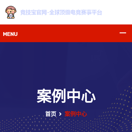
案例中心
首页
案例中心