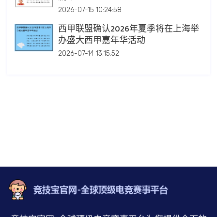
2026-07-15 10:24:58
西甲联盟确认2026年夏季将在上海举
办盛大西甲嘉年华活动
2026-07-14 13:15:52