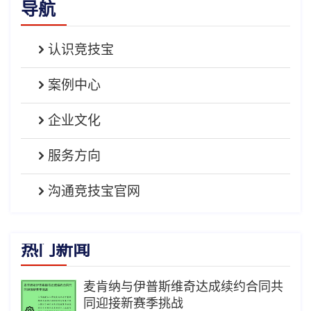
导航
认识竞技宝
案例中心
企业文化
服务方向
沟通竞技宝官网
热门新闻
麦肯纳与伊普斯维奇达成续约合同共
同迎接新赛季挑战