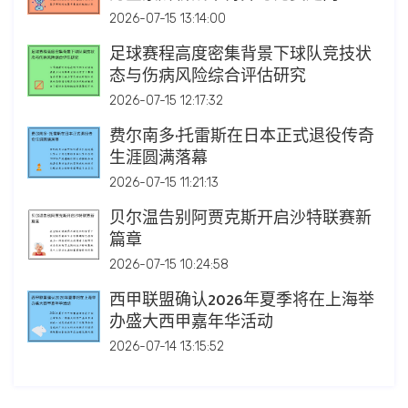
2026-07-15 13:14:00
足球赛程高度密集背景下球队竞技状
态与伤病风险综合评估研究
2026-07-15 12:17:32
费尔南多·托雷斯在日本正式退役传奇
生涯圆满落幕
2026-07-15 11:21:13
贝尔温告别阿贾克斯开启沙特联赛新
篇章
2026-07-15 10:24:58
西甲联盟确认2026年夏季将在上海举
办盛大西甲嘉年华活动
2026-07-14 13:15:52