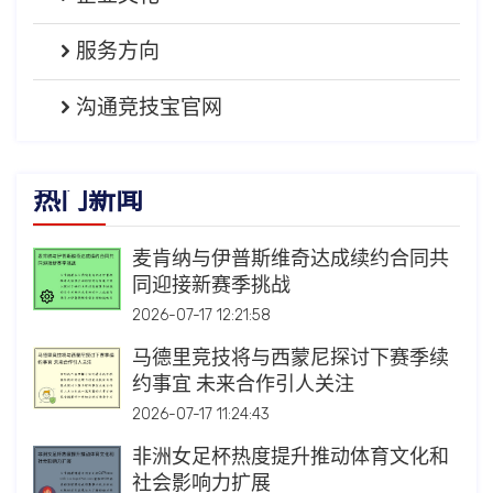
服务方向
沟通竞技宝官网
热门新闻
麦肯纳与伊普斯维奇达成续约合同共
同迎接新赛季挑战
2026-07-17 12:21:58
马德里竞技将与西蒙尼探讨下赛季续
约事宜 未来合作引人关注
2026-07-17 11:24:43
非洲女足杯热度提升推动体育文化和
社会影响力扩展