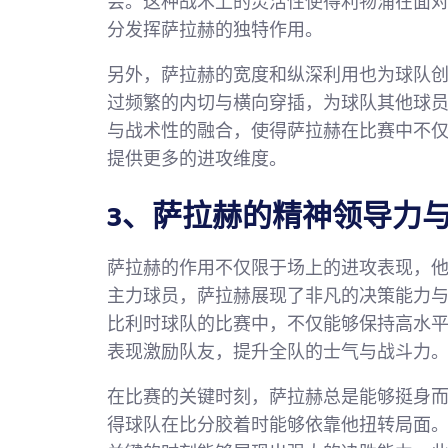
会。这种战术上的灵活性使得利物浦在面
分发挥萨拉赫的独特作用。
另外，萨拉赫的宽度和纵深利用也为球队
过频繁的内切与横向穿插，为球队其他球
与战术性的融合，使得萨拉赫在比赛中不
提供更多的进攻维度。
3、萨拉赫的精神领导力
萨拉赫的作用不仅限于场上的进攻表现，
主力球员，萨拉赫展现了非凡的决策能力
比利时球队的比赛中，不仅能够保持高水
表现激励队友，提升全队的士气与战斗力
在比赛的关键时刻，萨拉赫总是能够挺身
得球队在比分胶着时能够依靠他扭转局面