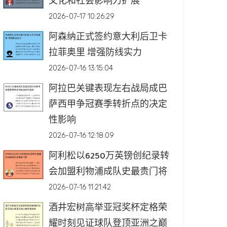
文化和社会影响力扩展
2026-07-17 10:26:29
阿森纳正式签约意大利后卫卡
拉菲奥里 增强防线实力
2026-07-16 13:15:04
阿拉巴关键表现左右战局成巴
萨西甲争冠赛季转折点的决定
性影响
2026-07-16 12:18:09
阿利松以6250万英镑创纪录转
会加盟利物浦成队史最贵门将
2026-07-16 11:21:42
酒井宏树高举亚冠奖杯定格荣
耀时刻见证球队登顶亚洲之巅