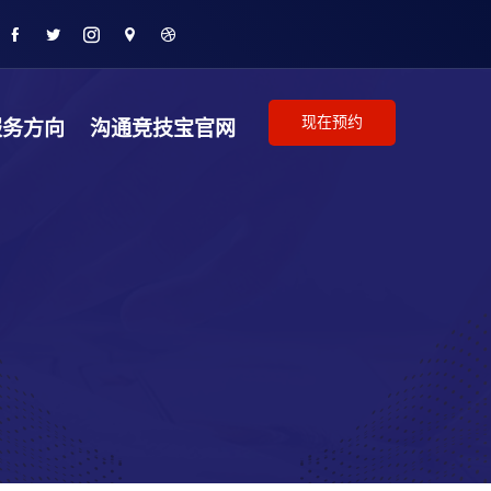
现在预约
服务方向
沟通竞技宝官网