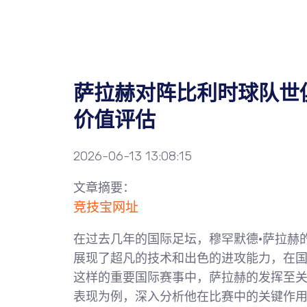
萨拉赫对阵比利时球队世
价值评估
2026-06-13 13:08:15
文章摘要：
竞技宝网址
在过去几年的国际足坛，穆罕默德·萨拉赫
展现了超凡的技术和出色的进攻能力，在
这样的重要国际赛事中，萨拉赫的发挥至
表现为例，深入分析他在比赛中的关键作