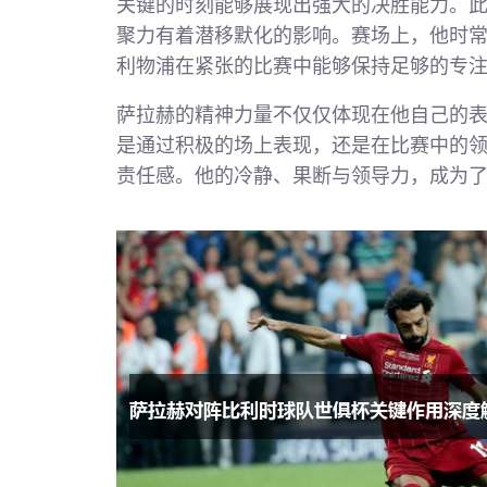
关键的时刻能够展现出强大的决胜能力。
聚力有着潜移默化的影响。赛场上，他时
利物浦在紧张的比赛中能够保持足够的专
萨拉赫的精神力量不仅仅体现在他自己的
是通过积极的场上表现，还是在比赛中的
责任感。他的冷静、果断与领导力，成为