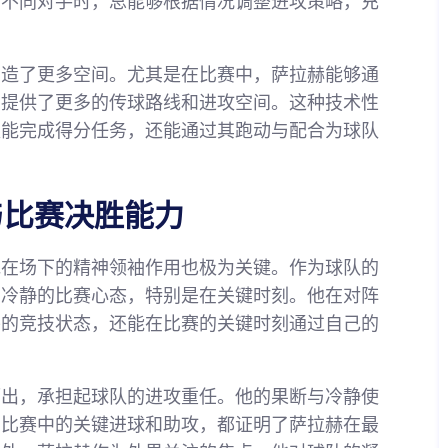
对不同对手时，总能够根据情况调整进攻策略，充
创造了更多空间。尤其是在比赛中，萨拉赫能够通
员提供了更多的传球路线和进攻空间。这种技术性
仅能完成得分任务，还能通过其跑动与配合为球队
与比赛决胜能力
他在场下的精神领袖作用也极为关键。作为球队的
与冷静的比赛心态，特别是在关键时刻。他在对阵
平的竞技状态，还能在比赛的关键时刻通过自己的
。
而出，承担起球队的进攻重任。他的果断与冷静使
。比赛中的关键进球和助攻，都证明了萨拉赫在最