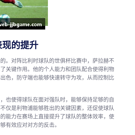
表现的提升
见的。对阵比利时球队的世俱杯比赛中，萨拉赫不
挥了关键作用。他的个人能力和团队配合使得利物
现出色，防守端也能够快速转守为攻，从而控制比
力，也使得球队在面对强队时，能够保持足够的自
挥不仅是利物浦能够胜出的关键因素，还促使球队
赫的能力在赛场上直接提升了球队的整体效率，使
能够有效应对对方的反击。