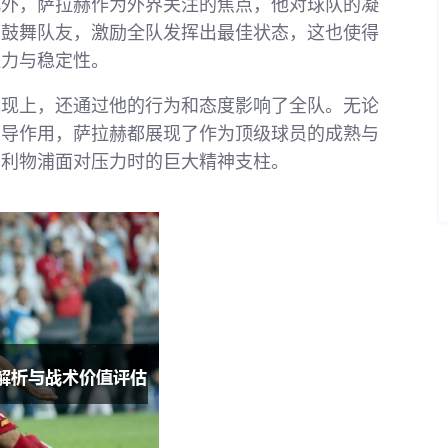
此外，萨拉赫作为外界关注的焦点，他对球队的凝
常鼓舞队友，激励全队发挥出最佳状态，这也使得
注力与稳定性。
表现上，还通过他的行为和态度影响了全队。无论
领导作用，萨拉赫都展现了作为顶级球员的成熟与
了利物浦面对压力时的巨大精神支柱。