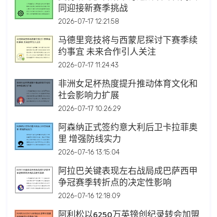
同迎接新赛季挑战
2026-07-17 12:21:58
马德里竞技将与西蒙尼探讨下赛季续
约事宜 未来合作引人关注
2026-07-17 11:24:43
非洲女足杯热度提升推动体育文化和
社会影响力扩展
2026-07-17 10:26:29
阿森纳正式签约意大利后卫卡拉菲奥
里 增强防线实力
2026-07-16 13:15:04
阿拉巴关键表现左右战局成巴萨西甲
争冠赛季转折点的决定性影响
2026-07-16 12:18:09
阿利松以6250万英镑创纪录转会加盟