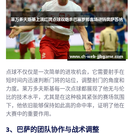
点球不仅仅是一次简单的进攻机会，它需要射手在
短时间内迅速判断门将的站位，调整射门的角度和
力度。莱万多夫斯基每一次点球都展现了他无与伦
比的技术水平，尤其是在这种极其紧张的赛场氛围
下，他依旧能够保持如此高的命中率，证明了他在
大赛中的重要作用。
3、巴萨的团队协作与战术调整