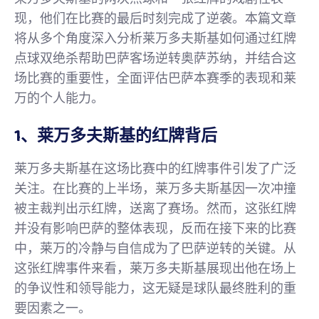
现，他们在比赛的最后时刻完成了逆袭。本篇文章
将从多个角度深入分析莱万多夫斯基如何通过红牌
点球双绝杀帮助巴萨客场逆转奥萨苏纳，并结合这
场比赛的重要性，全面评估巴萨本赛季的表现和莱
万的个人能力。
1、莱万多夫斯基的红牌背后
莱万多夫斯基在这场比赛中的红牌事件引发了广泛
关注。在比赛的上半场，莱万多夫斯基因一次冲撞
被主裁判出示红牌，送离了赛场。然而，这张红牌
并没有影响巴萨的整体表现，反而在接下来的比赛
中，莱万的冷静与自信成为了巴萨逆转的关键。从
这张红牌事件来看，莱万多夫斯基展现出他在场上
的争议性和领导能力，这无疑是球队最终胜利的重
要因素之一。