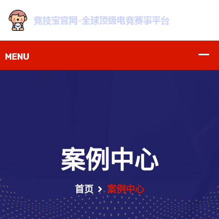
案例中心
首页
案例中心