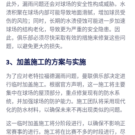
此外，漏雨问题还会对球场的安全性构成威胁。水
渍积聚在球场内部可能导致地面滑腻，增加球员受
伤的风险；同时，长期的水渍侵蚀可能进一步加速
球场的结构老化，导致更为严重的安全隐患。因
此，俱乐部必须尽快采取有效的措施来修复这些问
题，以避免更大的损失。
3、加盖施工的方案与实施
为了应对老特拉福德漏雨问题，曼联俱乐部决定进
行临时加盖施工。根据官方声明，这一施工将主要
集中在球场的屋顶部分，重点修复现有的防水系
统，并加强球场的防护能力。施工团队将采用现代
化的防水材料，以确保未来不再出现类似的问题。
这一临时加盖施工将分阶段进行，以确保不影响正
常赛事的进行。施工将在比赛不多的时段进行，尽