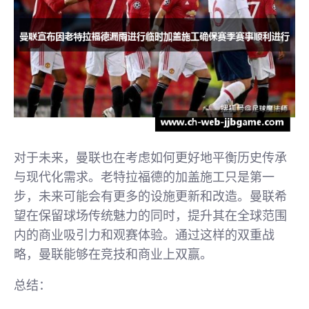
对于未来，曼联也在考虑如何更好地平衡历史传承
与现代化需求。老特拉福德的加盖施工只是第一
步，未来可能会有更多的设施更新和改造。曼联希
望在保留球场传统魅力的同时，提升其在全球范围
内的商业吸引力和观赛体验。通过这样的双重战
略，曼联能够在竞技和商业上双赢。
总结：