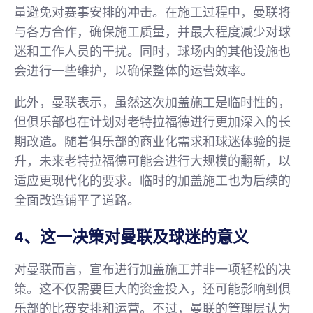
量避免对赛事安排的冲击。在施工过程中，曼联将
与各方合作，确保施工质量，并最大程度减少对球
迷和工作人员的干扰。同时，球场内的其他设施也
会进行一些维护，以确保整体的运营效率。
此外，曼联表示，虽然这次加盖施工是临时性的，
但俱乐部也在计划对老特拉福德进行更加深入的长
期改造。随着俱乐部的商业化需求和球迷体验的提
升，未来老特拉福德可能会进行大规模的翻新，以
适应更现代化的要求。临时的加盖施工也为后续的
全面改造铺平了道路。
4、这一决策对曼联及球迷的意义
对曼联而言，宣布进行加盖施工并非一项轻松的决
策。这不仅需要巨大的资金投入，还可能影响到俱
乐部的比赛安排和运营。不过，曼联的管理层认为