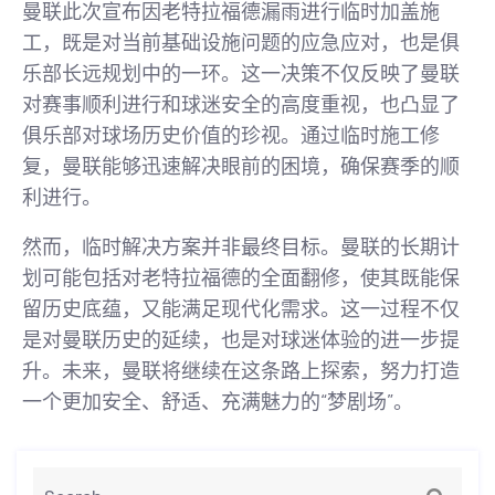
曼联此次宣布因老特拉福德漏雨进行临时加盖施
工，既是对当前基础设施问题的应急应对，也是俱
乐部长远规划中的一环。这一决策不仅反映了曼联
对赛事顺利进行和球迷安全的高度重视，也凸显了
俱乐部对球场历史价值的珍视。通过临时施工修
复，曼联能够迅速解决眼前的困境，确保赛季的顺
利进行。
然而，临时解决方案并非最终目标。曼联的长期计
划可能包括对老特拉福德的全面翻修，使其既能保
留历史底蕴，又能满足现代化需求。这一过程不仅
是对曼联历史的延续，也是对球迷体验的进一步提
升。未来，曼联将继续在这条路上探索，努力打造
一个更加安全、舒适、充满魅力的“梦剧场”。