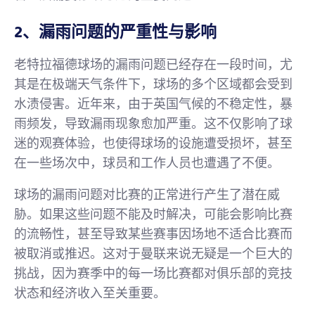
2、漏雨问题的严重性与影响
老特拉福德球场的漏雨问题已经存在一段时间，尤
其是在极端天气条件下，球场的多个区域都会受到
水渍侵害。近年来，由于英国气候的不稳定性，暴
雨频发，导致漏雨现象愈加严重。这不仅影响了球
迷的观赛体验，也使得球场的设施遭受损坏，甚至
在一些场次中，球员和工作人员也遭遇了不便。
球场的漏雨问题对比赛的正常进行产生了潜在威
胁。如果这些问题不能及时解决，可能会影响比赛
的流畅性，甚至导致某些赛事因场地不适合比赛而
被取消或推迟。这对于曼联来说无疑是一个巨大的
挑战，因为赛季中的每一场比赛都对俱乐部的竞技
状态和经济收入至关重要。