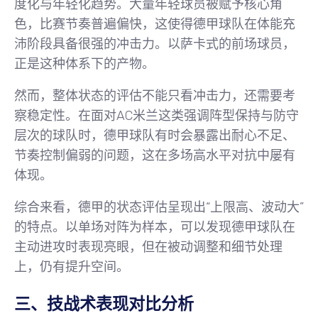
度化与年轻化趋势。大量年轻球员被赋予核心角
色，比赛节奏普遍偏快，这使得德甲球队在体能充
沛阶段具备很强的冲击力。以萨卡式的前场球员，
正是这种体系下的产物。
然而，整体状态的评估不能只看冲击力，还需要考
察稳定性。在面对AC米兰这类强调阵型保持与防守
层次的球队时，德甲球队有时会暴露出耐心不足、
节奏控制偏弱的问题，这在多场高水平对抗中屡有
体现。
综合来看，德甲的状态评估呈现出“上限高、波动大”
的特点。以单场对阵为样本，可以发现德甲球队在
主动进攻时表现亮眼，但在被动调整和细节处理
上，仍有提升空间。
三、技战术表现对比分析