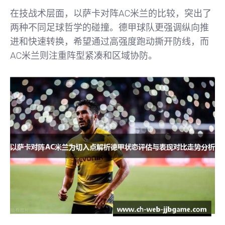
在技战术层面，以萨卡对阵AC米兰的比较，突出了
两种不同足球哲学的碰撞。德甲球队更强调纵向推
进和快速转换，希望通过高强度跑动撕开防线，而
AC米兰则注重阵型紧凑和区域协防。