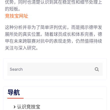
优势，同时也清楚认识到其在稳定性和细节处理上
的短板。
竞技宝网址
这种分析并非为了简单评判优劣，而是揭示德甲发
展所处的真实位置。随着球员成长和体系完善，德
甲在未来跨联赛对抗中的表现走势，仍然值得持续
关注与深入研究。
导航
认识竞技宝