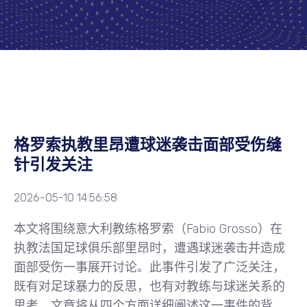
格罗索执教里昂遭球迷袭击面部受伤缝
针引发关注
2026-05-10 14:56:58
本文将围绕意大利教练格罗索（Fabio Grosso）在
执教法国足球俱乐部里昂时，遭遇球迷袭击并造成
面部受伤一事展开讨论。此事件引发了广泛关注，
既有对足球暴力的反思，也有对教练与球迷关系的
思考。文章将从四个方面详细阐述这一事件的背