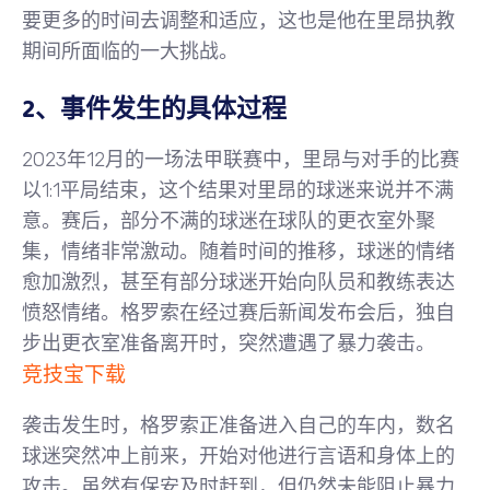
要更多的时间去调整和适应，这也是他在里昂执教
期间所面临的一大挑战。
2、事件发生的具体过程
2023年12月的一场法甲联赛中，里昂与对手的比赛
以1:1平局结束，这个结果对里昂的球迷来说并不满
意。赛后，部分不满的球迷在球队的更衣室外聚
集，情绪非常激动。随着时间的推移，球迷的情绪
愈加激烈，甚至有部分球迷开始向队员和教练表达
愤怒情绪。格罗索在经过赛后新闻发布会后，独自
步出更衣室准备离开时，突然遭遇了暴力袭击。
竞技宝下载
袭击发生时，格罗索正准备进入自己的车内，数名
球迷突然冲上前来，开始对他进行言语和身体上的
攻击。虽然有保安及时赶到，但仍然未能阻止暴力