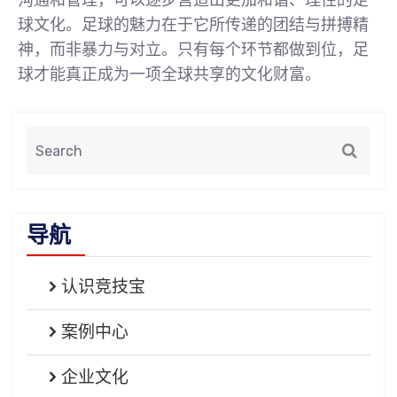
球文化。足球的魅力在于它所传递的团结与拼搏精
神，而非暴力与对立。只有每个环节都做到位，足
球才能真正成为一项全球共享的文化财富。
导航
认识竞技宝
案例中心
企业文化