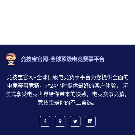
竞技宝官网-全球顶级电竞赛事平台为您提供全面的
电竞赛事竞猜。7*24小时提供最好的客户体验， 沉
浸式享受电竞世界给你带来的快感，电竞赛事竞猜，
竞技宝是你的不二首选。