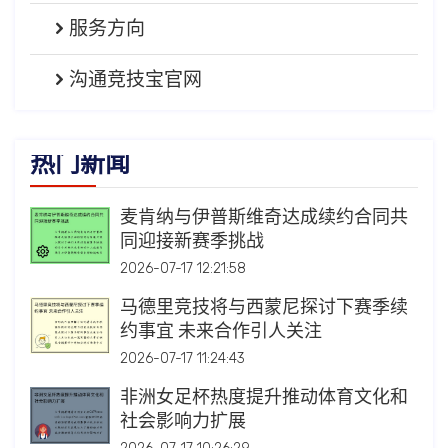
服务方向
沟通竞技宝官网
热门新闻
麦肯纳与伊普斯维奇达成续约合同共
同迎接新赛季挑战
2026-07-17 12:21:58
马德里竞技将与西蒙尼探讨下赛季续
约事宜 未来合作引人关注
2026-07-17 11:24:43
非洲女足杯热度提升推动体育文化和
社会影响力扩展