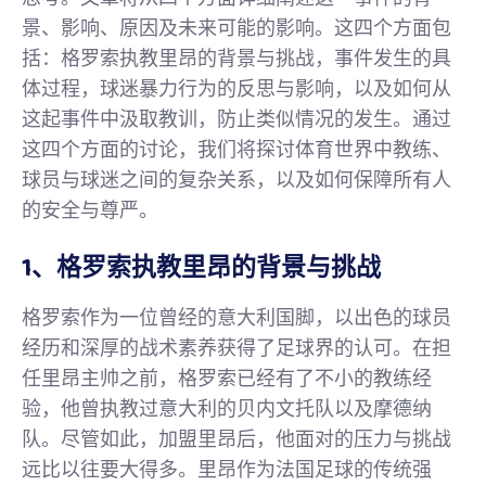
景、影响、原因及未来可能的影响。这四个方面包
括：格罗索执教里昂的背景与挑战，事件发生的具
体过程，球迷暴力行为的反思与影响，以及如何从
这起事件中汲取教训，防止类似情况的发生。通过
这四个方面的讨论，我们将探讨体育世界中教练、
球员与球迷之间的复杂关系，以及如何保障所有人
的安全与尊严。
1、格罗索执教里昂的背景与挑战
格罗索作为一位曾经的意大利国脚，以出色的球员
经历和深厚的战术素养获得了足球界的认可。在担
任里昂主帅之前，格罗索已经有了不小的教练经
验，他曾执教过意大利的贝内文托队以及摩德纳
队。尽管如此，加盟里昂后，他面对的压力与挑战
远比以往要大得多。里昂作为法国足球的传统强