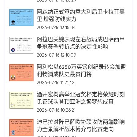
2026-07-17 10:26:29
阿森纳正式签约意大利后卫卡拉菲奥
里 增强防线实力
2026-07-16 13:15:04
阿拉巴关键表现左右战局成巴萨西甲
争冠赛季转折点的决定性影响
2026-07-16 12:18:09
阿利松以6250万英镑创纪录转会加盟
利物浦成队史最贵门将
2026-07-16 11:21:42
酒井宏树高举亚冠奖杯定格荣耀时刻
见证球队登顶亚洲之巅梦想成真
2026-07-16 10:26:21
迪巴拉对阵巴萨欧协联攻防两端影响
力全景解析战术博弈与比赛走向