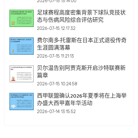
2026-07-15 13:14:00
足球赛程高度密集背景下球队竞技状
态与伤病风险综合评估研究
2026-07-15 12:17:32
费尔南多·托雷斯在日本正式退役传奇
生涯圆满落幕
2026-07-15 11:21:13
贝尔温告别阿贾克斯开启沙特联赛新
篇章
2026-07-15 10:24:58
西甲联盟确认2026年夏季将在上海举
办盛大西甲嘉年华活动
2026-07-14 13:15:52