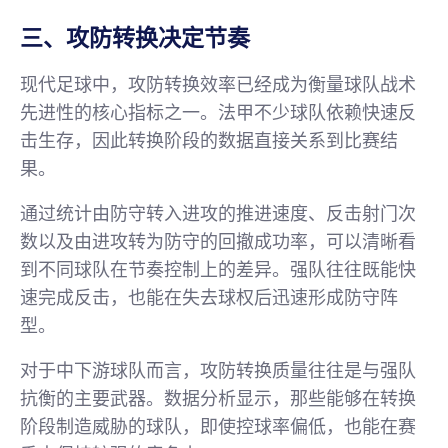
三、攻防转换决定节奏
现代足球中，攻防转换效率已经成为衡量球队战术
先进性的核心指标之一。法甲不少球队依赖快速反
击生存，因此转换阶段的数据直接关系到比赛结
果。
通过统计由防守转入进攻的推进速度、反击射门次
数以及由进攻转为防守的回撤成功率，可以清晰看
到不同球队在节奏控制上的差异。强队往往既能快
速完成反击，也能在失去球权后迅速形成防守阵
型。
对于中下游球队而言，攻防转换质量往往是与强队
抗衡的主要武器。数据分析显示，那些能够在转换
阶段制造威胁的球队，即使控球率偏低，也能在赛