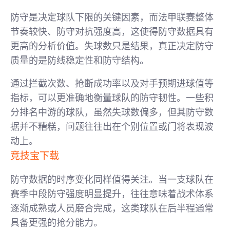
防守是决定球队下限的关键因素，而法甲联赛整体
节奏较快、防守对抗强度高，这使得防守数据具有
更高的分析价值。失球数只是结果，真正决定防守
质量的是防线稳定性和防守结构。
通过拦截次数、抢断成功率以及对手预期进球值等
指标，可以更准确地衡量球队的防守韧性。一些积
分排名中游的球队，虽然失球数偏多，但其防守数
据并不糟糕，问题往往出在个别位置或门将表现波
动上。
竞技宝下载
防守数据的时序变化同样值得关注。当一支球队在
赛季中段防守强度明显提升，往往意味着战术体系
逐渐成熟或人员磨合完成，这类球队在后半程通常
具备更强的抢分能力。