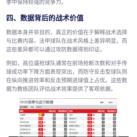
季中保持较强的竞争力。
四、数据背后的战术价值
数据本身并非目的，真正的价值在于解释战术选择
与比赛内容。法甲球队在战术风格上差异明显，而
这些差异都可以通过攻防数据得到印证。
例如，高位逼抢球队通常在前场抢断次数和对手传
球成功率下降方面表现突出，而防守反击型球队则
在纵向推进效率和反击预期进球值上占优。这些数
据为教练团队评估战术效果提供了客观依据。