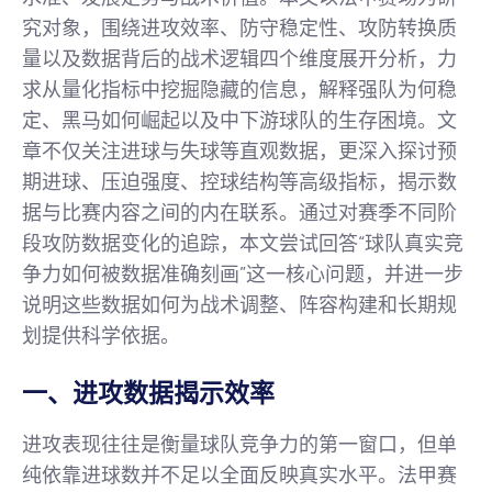
究对象，围绕进攻效率、防守稳定性、攻防转换质
量以及数据背后的战术逻辑四个维度展开分析，力
求从量化指标中挖掘隐藏的信息，解释强队为何稳
定、黑马如何崛起以及中下游球队的生存困境。文
章不仅关注进球与失球等直观数据，更深入探讨预
期进球、压迫强度、控球结构等高级指标，揭示数
据与比赛内容之间的内在联系。通过对赛季不同阶
段攻防数据变化的追踪，本文尝试回答“球队真实竞
争力如何被数据准确刻画”这一核心问题，并进一步
说明这些数据如何为战术调整、阵容构建和长期规
划提供科学依据。
一、进攻数据揭示效率
进攻表现往往是衡量球队竞争力的第一窗口，但单
纯依靠进球数并不足以全面反映真实水平。法甲赛