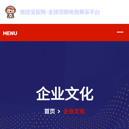
企业文化
首页
企业文化