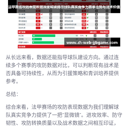
从长远来看，数据还能指导球队建设方向。通过连
续多个赛季的攻防数据对比，可以判断现有战术是
否具备可持续性，从而为引援策略和青训培养提供
参考。
总结：
综合来看，法甲赛场的攻防表现数据为我们理解球
队真实竞争力提供了一把“显微镜”。进攻效率、防守
韧性、攻防转换质量以及战术数据之间相互印证，