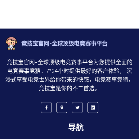
竞技宝官网-全球顶级电竞赛事平台为您提供全面的
电竞赛事竞猜。7*24小时提供最好的客户体验， 沉
浸式享受电竞世界给你带来的快感，电竞赛事竞猜，
竞技宝是你的不二首选。
导航