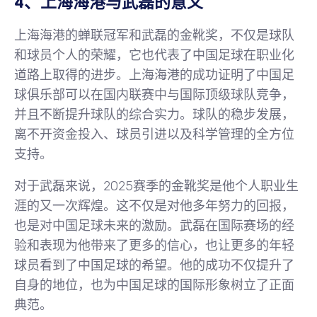
4、上海海港与武磊的意义
上海海港的蝉联冠军和武磊的金靴奖，不仅是球队
和球员个人的荣耀，它也代表了中国足球在职业化
道路上取得的进步。上海海港的成功证明了中国足
球俱乐部可以在国内联赛中与国际顶级球队竞争，
并且不断提升球队的综合实力。球队的稳步发展，
离不开资金投入、球员引进以及科学管理的全方位
支持。
对于武磊来说，2025赛季的金靴奖是他个人职业生
涯的又一次辉煌。这不仅是对他多年努力的回报，
也是对中国足球未来的激励。武磊在国际赛场的经
验和表现为他带来了更多的信心，也让更多的年轻
球员看到了中国足球的希望。他的成功不仅提升了
自身的地位，也为中国足球的国际形象树立了正面
典范。