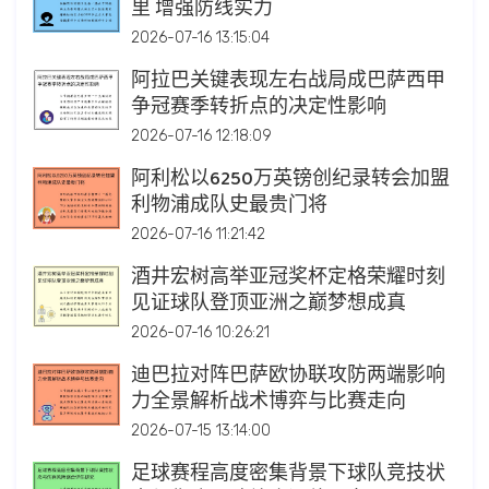
里 增强防线实力
2026-07-16 13:15:04
阿拉巴关键表现左右战局成巴萨西甲
争冠赛季转折点的决定性影响
2026-07-16 12:18:09
阿利松以6250万英镑创纪录转会加盟
利物浦成队史最贵门将
2026-07-16 11:21:42
酒井宏树高举亚冠奖杯定格荣耀时刻
见证球队登顶亚洲之巅梦想成真
2026-07-16 10:26:21
迪巴拉对阵巴萨欧协联攻防两端影响
力全景解析战术博弈与比赛走向
2026-07-15 13:14:00
足球赛程高度密集背景下球队竞技状