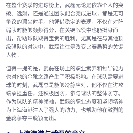
在整个赛季的进球榜上，武磊无论是依靠个人的突
破、远射，还是通过团队配合完成进球，都是无可
争议的顶尖射手。他凭借稳定的表现，不仅在对阵
弱队时能够频频得分，在关键战役中也能挺身而
出，帮助球队取得宝贵的胜利。尤其是在与其他顶
级强队的对决中，武磊往往是改变比赛局势的关键
人物。
值得一提的是，武磊在场上的职业素养和领导能力
也对他的金靴之路产生了积极影响。在球队需要进
球的时刻，武磊总是能够冷静应对，他不仅在进攻
端承担重任，还积极回防，参与球队的整体防守。
作为球队的精神领袖，武磊的职业态度和坚韧精神
为上海海港注入了强大的动力，也帮助他在激烈的
金靴争夺中脱颖而出。