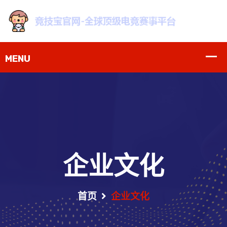
企业文化
首页
企业文化