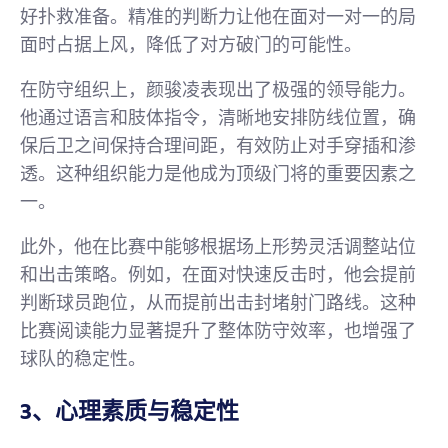
好扑救准备。精准的判断力让他在面对一对一的局
面时占据上风，降低了对方破门的可能性。
在防守组织上，颜骏凌表现出了极强的领导能力。
他通过语言和肢体指令，清晰地安排防线位置，确
保后卫之间保持合理间距，有效防止对手穿插和渗
透。这种组织能力是他成为顶级门将的重要因素之
一。
此外，他在比赛中能够根据场上形势灵活调整站位
和出击策略。例如，在面对快速反击时，他会提前
判断球员跑位，从而提前出击封堵射门路线。这种
比赛阅读能力显著提升了整体防守效率，也增强了
球队的稳定性。
3、心理素质与稳定性