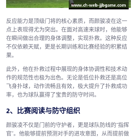
反应能力是顶级门将的核心素质，而颜骏凌在这一
点上表现得尤为突出。在面对高速来球时，他能够
在瞬间做出合理的身体调整，实现扑救。这种反应
不仅依赖天赋，更是长期训练和比赛经验的积累结
果。
此外，他在扑救过程中展现的身体协调性和技术动
作的规范性也极为出色。无论是低位扑救还是高位
飞身扑球，动作流畅且有效，极大提升了扑救成功
率，也为球队赢得了宝贵的防守时间。
2、比赛阅读与防守组织
颜骏凌不仅是门前的守护者，更是球队防线的“指挥
官”。他能够提前预测对手的进攻意图，从而提前做