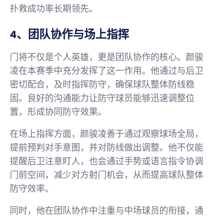
扑救成功率长期领先。
4、团队协作与场上指挥
门将不仅是个人英雄，更是团队协作的核心。颜骏
凌在本赛季中充分发挥了这一作用。他通过与后卫
密切配合，及时指挥防守，确保球队整体防线稳
固。良好的沟通能力让防守球员能够迅速调整位
置，形成协同防守效果。
在场上指挥方面，颜骏凌善于通过观察球场全局，
提前预判对手意图，并对防线做出调整。他不仅能
提醒后卫注意盯人，也会通过手势或语言指令协调
门前空间，减少对方射门机会，从而提高球队整体
防守效率。
同时，他在团队协作中注重与中场球员的衔接，通