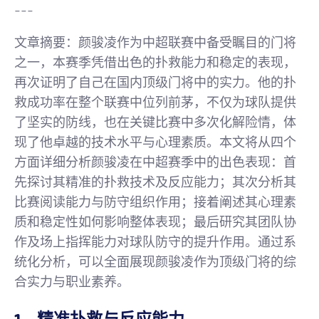
---
文章摘要：颜骏凌作为中超联赛中备受瞩目的门将
之一，本赛季凭借出色的扑救能力和稳定的表现，
再次证明了自己在国内顶级门将中的实力。他的扑
救成功率在整个联赛中位列前茅，不仅为球队提供
了坚实的防线，也在关键比赛中多次化解险情，体
现了他卓越的技术水平与心理素质。本文将从四个
方面详细分析颜骏凌在中超赛季中的出色表现：首
先探讨其精准的扑救技术及反应能力；其次分析其
比赛阅读能力与防守组织作用；接着阐述其心理素
质和稳定性如何影响整体表现；最后研究其团队协
作及场上指挥能力对球队防守的提升作用。通过系
统化分析，可以全面展现颜骏凌作为顶级门将的综
合实力与职业素养。