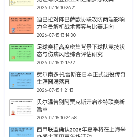
2026-07-16 10:26:21
迪巴拉对阵巴萨欧协联攻防两端影响
力全景解析战术博弈与比赛走向
2026-07-15 13:14:00
足球赛程高度密集背景下球队竞技状
态与伤病风险综合评估研究
2026-07-15 12:17:32
费尔南多·托雷斯在日本正式退役传奇
生涯圆满落幕
2026-07-15 11:21:13
贝尔温告别阿贾克斯开启沙特联赛新
篇章
2026-07-15 10:24:58
西甲联盟确认2026年夏季将在上海举