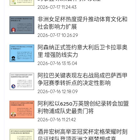
2026-07-17 11:24:43
非洲女足杯热度提升推动体育文化和
社会影响力扩展
2026-07-17 10:26:29
阿森纳正式签约意大利后卫卡拉菲奥
里 增强防线实力
2026-07-16 13:15:04
阿拉巴关键表现左右战局成巴萨西甲
争冠赛季转折点的决定性影响
2026-07-16 12:18:09
阿利松以6250万英镑创纪录转会加盟
利物浦成队史最贵门将
2026-07-16 11:21:42
酒井宏树高举亚冠奖杯定格荣耀时刻
见证球队登顶亚洲之巅梦想成真