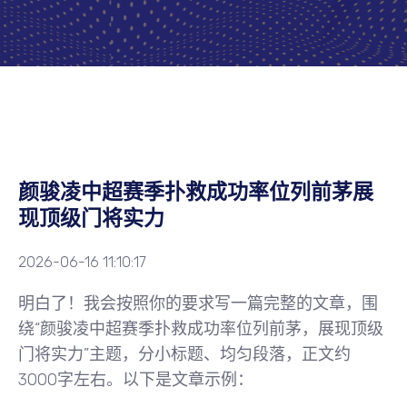
颜骏凌中超赛季扑救成功率位列前茅展
现顶级门将实力
2026-06-16 11:10:17
明白了！我会按照你的要求写一篇完整的文章，围
绕“颜骏凌中超赛季扑救成功率位列前茅，展现顶级
门将实力”主题，分小标题、均匀段落，正文约
3000字左右。以下是文章示例：