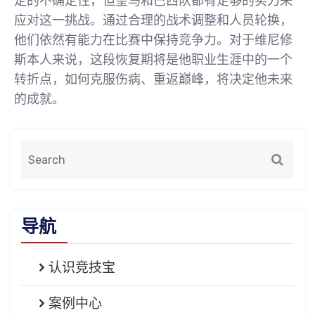
定的不确定性，但皇马和巴西队都有足够的实力来
应对这一挑战。通过合理的战术调整和人员轮换，
他们依然有能力在比赛中保持竞争力。对于维尼修
斯本人来说，这段恢复期将是他职业生涯中的一个
转折点，如何克服伤病、重返巅峰，将决定他未来
的成就。
导航
认识竞技宝
案例中心