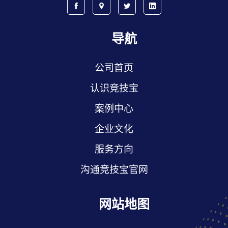
导航
公司首页
认识竞技宝
案例中心
企业文化
服务方向
沟通竞技宝官网
网站地图