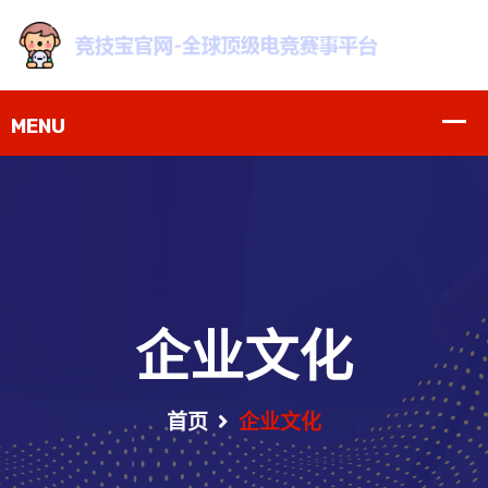
企业文化
首页
企业文化