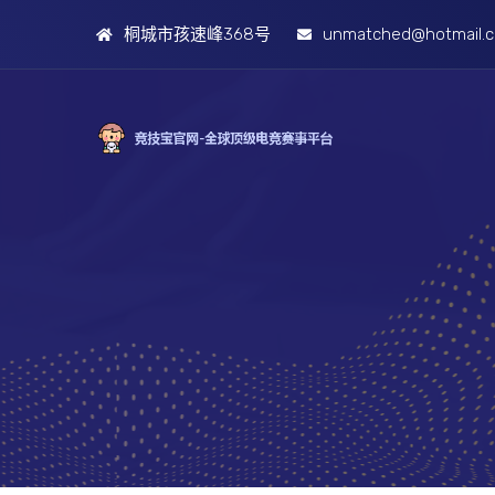
桐城市孩速峰368号
unmatched@hotmail.