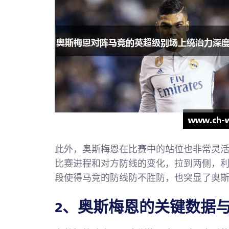
此外，奥斯梅恩在比赛中的站位也非常灵
比赛进程和对方防线的变化，拉到两侧，
段使得马竞的防线防不胜防，也突显了奥
2、奥斯梅恩的关键数据