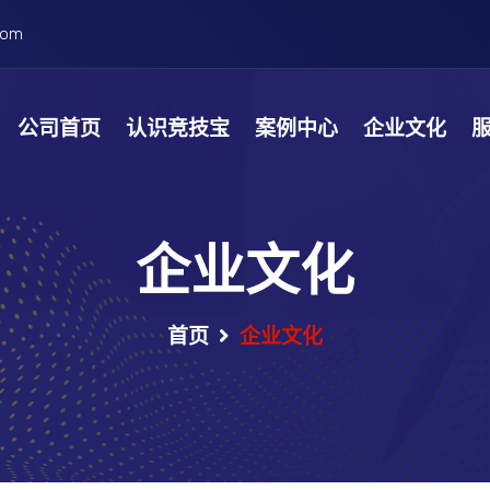
com
公司首页
认识竞技宝
案例中心
企业文化
企业文化
首页
企业文化