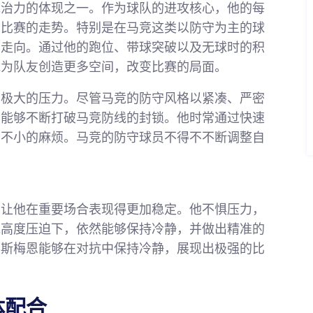
统治力的体现之一。作为球队的进攻核心，他的每
右比赛的走势。特别是在马竞这类以防守为主的球
的走向。通过他的跑位、带球突破以及无球时的积
能为队友创造更多空间，改变比赛的局面。
了极大的压力。尽管马竞的防守风格以紧凑、严密
，能够不断打破马竞防线的封锁。他时常通过快速
了不小的麻烦。马竞的防守球员不得不不断调整自
也让他在重要场合表现得更加稳定。他不惧压力，
线高度压迫下，依然能够保持冷静，并做出精准的
奥斯梅恩能够在对抗中保持冷静，展现出极强的比
体配合