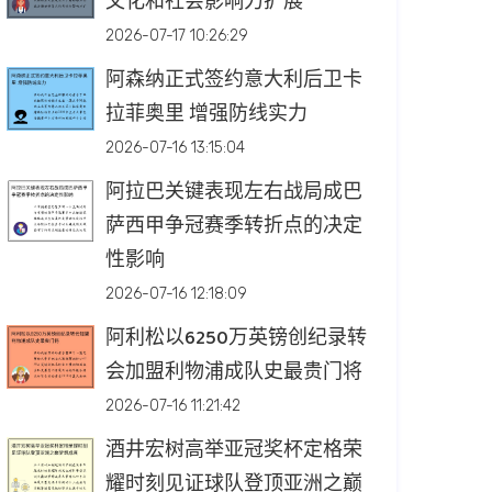
文化和社会影响力扩展
2026-07-17 10:26:29
阿森纳正式签约意大利后卫卡
拉菲奥里 增强防线实力
2026-07-16 13:15:04
阿拉巴关键表现左右战局成巴
萨西甲争冠赛季转折点的决定
性影响
2026-07-16 12:18:09
阿利松以6250万英镑创纪录转
会加盟利物浦成队史最贵门将
2026-07-16 11:21:42
酒井宏树高举亚冠奖杯定格荣
耀时刻见证球队登顶亚洲之巅