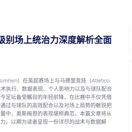
级别场上统治力深度解析全面
simhen）在英超赛场上与马德里竞技（Atletico
从战术执行、数据表现、个人影响力以及与球队配合
当今足坛备受瞩目的年轻前锋，在比赛中不仅凭借
能通过与球队的高效配合以及对场上局势的敏锐把
较量中，奥斯梅恩的表现堪称典范，本篇文章将从
治力，以期为读者呈现一份详尽的战术与数据解