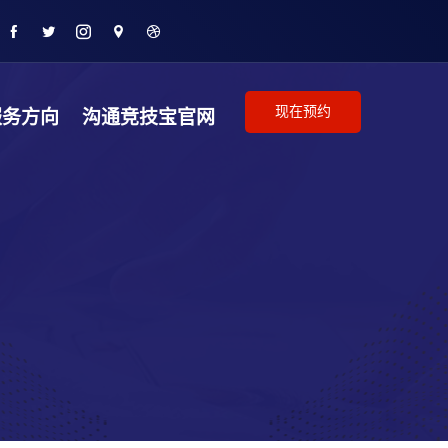
现在预约
服务方向
沟通竞技宝官网