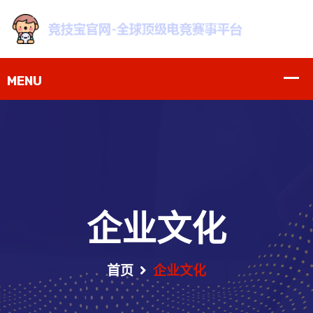
企业文化
首页
企业文化