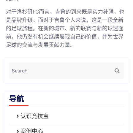
对于洛杉矶FC而言，吉鲁的到来既是实力补强，也
是品牌升级。而对于吉鲁个人来说，这是一段全新
的足球旅程。在新的城市、新的联赛与新的球迷面
前，他仍然有机会继续展现自己的价值，并为世界
足球的交流与发展贡献力量。
导航
认识竞技宝
案例中心