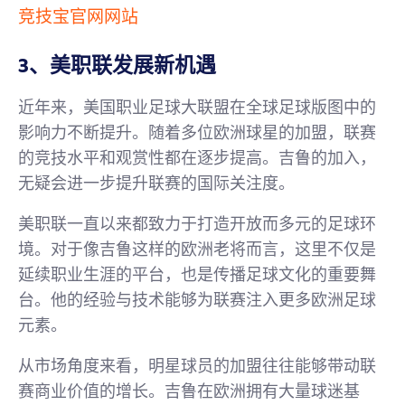
竞技宝官网网站
3、美职联发展新机遇
近年来，美国职业足球大联盟在全球足球版图中的
影响力不断提升。随着多位欧洲球星的加盟，联赛
的竞技水平和观赏性都在逐步提高。吉鲁的加入，
无疑会进一步提升联赛的国际关注度。
美职联一直以来都致力于打造开放而多元的足球环
境。对于像吉鲁这样的欧洲老将而言，这里不仅是
延续职业生涯的平台，也是传播足球文化的重要舞
台。他的经验与技术能够为联赛注入更多欧洲足球
元素。
从市场角度来看，明星球员的加盟往往能够带动联
赛商业价值的增长。吉鲁在欧洲拥有大量球迷基