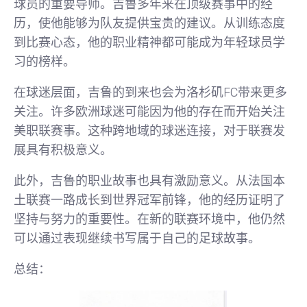
球员的重要导师。吉鲁多年来在顶级赛事中的经
历，使他能够为队友提供宝贵的建议。从训练态度
到比赛心态，他的职业精神都可能成为年轻球员学
习的榜样。
在球迷层面，吉鲁的到来也会为洛杉矶FC带来更多
关注。许多欧洲球迷可能因为他的存在而开始关注
美职联赛事。这种跨地域的球迷连接，对于联赛发
展具有积极意义。
此外，吉鲁的职业故事也具有激励意义。从法国本
土联赛一路成长到世界冠军前锋，他的经历证明了
坚持与努力的重要性。在新的联赛环境中，他仍然
可以通过表现继续书写属于自己的足球故事。
总结：