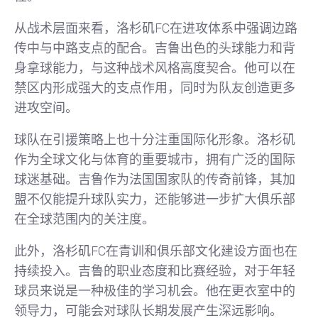
从战术层面来看，洛杉矶FC在进攻体系中强调边路
传中与中路支点的配合。吉鲁出色的头球能力和背
身拿球能力，与这种战术风格高度契合。他可以在
禁区内形成强大的支点作用，同时为队友创造更多
进攻空间。
球队在引援策略上也十分注重国际化形象。洛杉矶
作为全球文化与体育的重要城市，拥有广泛的国际
球迷基础。吉鲁作为法国国家队的传奇前锋，其加
盟不仅能提升球队实力，还能够进一步扩大俱乐部
在全球范围内的关注度。
此外，洛杉矶FC在青训和俱乐部文化建设方面也在
持续投入。吉鲁的职业态度和比赛经验，对于年轻
球员来说是一种极佳的学习机会。他在更衣室中的
领导力，可能会对球队长期发展产生深远影响。