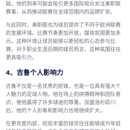
础，他的到来可能会吸引更多国际观众关注美职联
赛事，从而推动联赛在全球范围内的品牌扩张。
与此同时，美职联也为球员提供了不同于欧洲联赛
的发展环境。比赛节奏更加开放，媒体氛围更加多
元，这种环境让球员能够以更轻松的心态参与比
赛。对于职业生涯后期的球员而言，这种氛围往往
更具吸引力。
4、吉鲁个人影响力
吉鲁不仅是一名优秀的前锋，也是一位具有强大个
人魅力的足球人物。他在场上的拼搏精神和团队意
识，使他赢得了许多球迷的尊重。加盟洛杉矶FC
后，他的个人形象和影响力也将继续扩大。
在更衣室内部，经验丰富的球员往往能够成为年轻