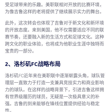
受足球带来的乐趣。美职联相对开放的比赛环境，
为像吉鲁这样的老将提供了继续展示实力的舞台。
此外，这次转会也体现了吉鲁对于新文化和新环境
的开放态度。来到美国，他不仅需要适应不同的联
赛节奏，还要融入新的生活方式和足球文化。这种
跨文化的职业体验，也将成为他职业生涯中独特而
宝贵的一部分。
2、洛杉矶FC战略布局
洛杉矶FC近年来在美职联中逐渐崭露头角，球队管
理层一直致力于打造一支兼具竞技实力和商业影响
力的球队。在这样的战略背景下，引进吉鲁这样拥
有世界级履历的球员，无疑是一次极具意义的补
强。吉鲁的到来能够在锋线位置提供经验与稳定
性。