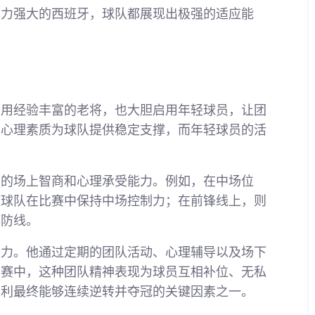
火力强大的西班牙，球队都展现出极强的适应能
重用经验丰富的老将，也大胆启用年轻球员，让团
和心理素质为球队提供稳定支撑，而年轻球员的活
员的场上智商和心理承受能力。例如，在中场位
使球队在比赛中保持中场控制力；在前锋线上，则
手防线。
聚力。他通过定期的团队活动、心理辅导以及场下
比赛中，这种团队精神表现为球员互相补位、无私
大利最终能够连续逆转并夺冠的关键因素之一。