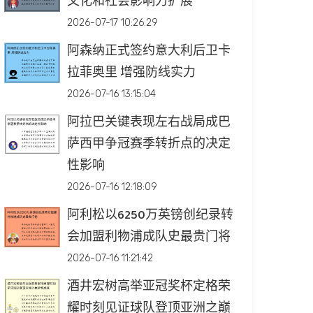
文化和社会影响力扩展
2026-07-17 10:26:29
阿森纳正式签约意大利后卫卡
拉菲奥里 增强防线实力
2026-07-16 13:15:04
阿拉巴关键表现左右战局成巴
萨西甲争冠赛季转折点的决定
性影响
2026-07-16 12:18:09
阿利松以6250万英镑创纪录转
会加盟利物浦成队史最贵门将
2026-07-16 11:21:42
酒井宏树高举亚冠奖杯定格荣
耀时刻见证球队登顶亚洲之巅