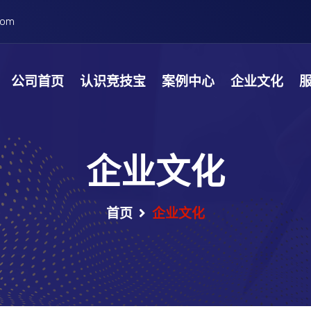
com
公司首页
认识竞技宝
案例中心
企业文化
企业文化
首页
企业文化