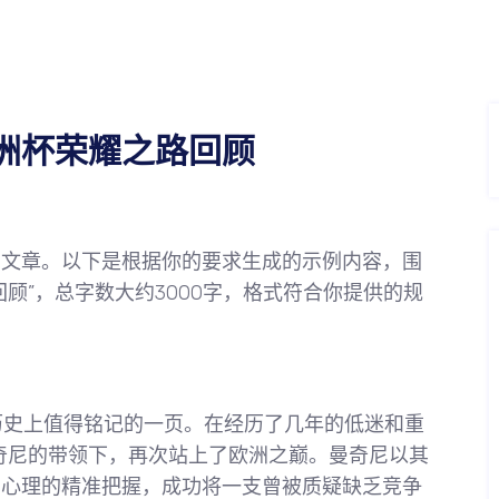
洲杯荣耀之路回顾
的文章。以下是根据你的要求生成的示例内容，围
顾”，总字数大约3000字，格式符合你提供的规
球历史上值得铭记的一页。在经历了几年的低迷和重
奇尼的带领下，再次站上了欧洲之巅。曼奇尼以其
员心理的精准把握，成功将一支曾被质疑缺乏竞争