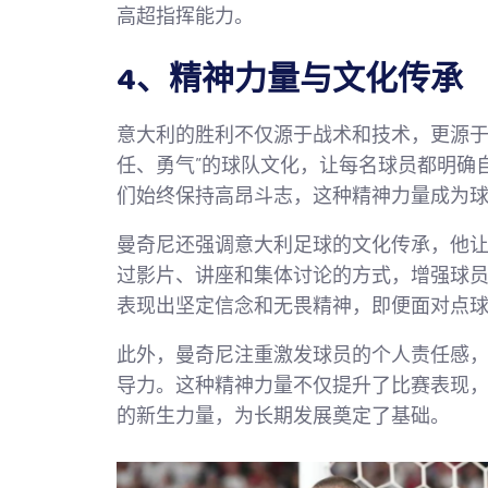
高超指挥能力。
4、精神力量与文化传承
意大利的胜利不仅源于战术和技术，更源于
任、勇气”的球队文化，让每名球员都明确
们始终保持高昂斗志，这种精神力量成为
曼奇尼还强调意大利足球的文化传承，他
过影片、讲座和集体讨论的方式，增强球
表现出坚定信念和无畏精神，即便面对点
此外，曼奇尼注重激发球员的个人责任感
导力。这种精神力量不仅提升了比赛表现
的新生力量，为长期发展奠定了基础。