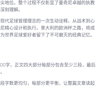
顶尖地位。整个过程不仅彰显了曼奇尼卓越的执教
的深刻理解。
对现代足球管理理念的一次生动诠释。从战术到心
奇尼精心设计和执行。意大利的欧洲杯之路，将成
也为世界足球爱好者留下了不可磨灭的经典记忆。
300字，正文四大部分每部分包含至少三段，最后
求。
每段字数更均匀，每部分更平衡，让整篇文章读起