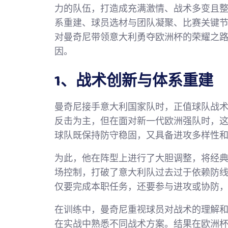
力的队伍，打造成充满激情、战术多变且
系重建、球员选材与团队凝聚、比赛关键
对曼奇尼带领意大利勇夺欧洲杯的荣耀之
因。
1、战术创新与体系重建
曼奇尼接手意大利国家队时，正值球队战
反击为主，但在面对新一代欧洲强队时，
球队既保持防守稳固，又具备进攻多样性
为此，他在阵型上进行了大胆调整，将经典的3
场控制，打破了意大利队过去过于依赖防
仅要完成本职任务，还要参与进攻或协防
在训练中，曼奇尼重视球员对战术的理解
在实战中熟悉不同战术方案。结果在欧洲