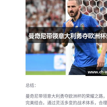
总结：
曼奇尼带领意大利勇夺欧洲杯的荣耀之路
完美结合。通过灵活多变的战术体系，合