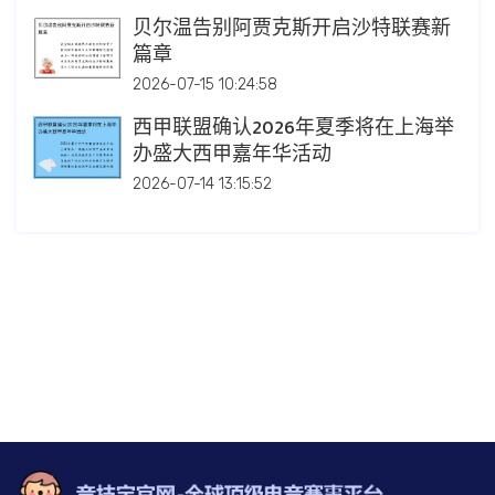
贝尔温告别阿贾克斯开启沙特联赛新
篇章
2026-07-15 10:24:58
西甲联盟确认2026年夏季将在上海举
办盛大西甲嘉年华活动
2026-07-14 13:15:52