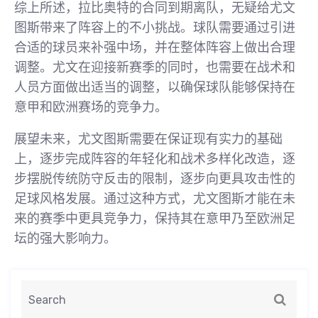
综上所述，拉比奥特的合同到期离队，无疑给尤文
图斯带来了阵容上的不小挑战。球队需要通过引进
合适的球员来补强中场，并在整体阵容上做出合理
调整。尤文在迎接新赛季的同时，也需要在战术和
人员方面做出适当的调整，以确保球队能够保持在
意甲和欧洲赛场的竞争力。
展望未来，尤文图斯需要在保证现有实力的基础
上，逐步完成阵容的年轻化和战术多样化改造，逐
步摆脱传统防守反击的限制，逐步向更具攻击性的
足球风格发展。通过这种方式，尤文图斯才能在未
来的赛季中更具竞争力，保持其在意甲乃至欧洲足
坛的强大影响力。