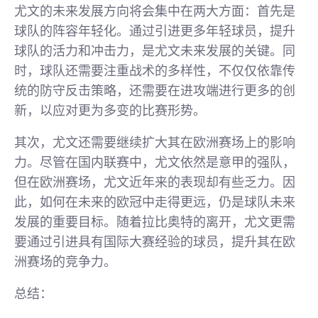
尤文的未来发展方向将会集中在两大方面：首先是
球队的阵容年轻化。通过引进更多年轻球员，提升
球队的活力和冲击力，是尤文未来发展的关键。同
时，球队还需要注重战术的多样性，不仅仅依靠传
统的防守反击策略，还需要在进攻端进行更多的创
新，以应对更为多变的比赛形势。
其次，尤文还需要继续扩大其在欧洲赛场上的影响
力。尽管在国内联赛中，尤文依然是意甲的强队，
但在欧洲赛场，尤文近年来的表现却有些乏力。因
此，如何在未来的欧冠中走得更远，仍是球队未来
发展的重要目标。随着拉比奥特的离开，尤文更需
要通过引进具有国际大赛经验的球员，提升其在欧
洲赛场的竞争力。
总结：