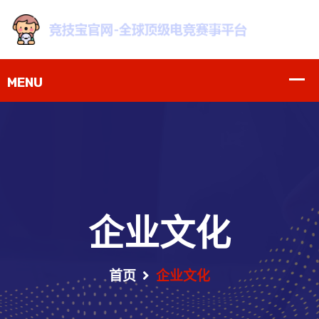
企业文化
首页
企业文化