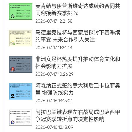
麦肯纳与伊普斯维奇达成续约合同共
同迎接新赛季挑战
2026-07-17 12:21:58
马德里竞技将与西蒙尼探讨下赛季续
约事宜 未来合作引人关注
2026-07-17 11:24:43
非洲女足杯热度提升推动体育文化和
社会影响力扩展
2026-07-17 10:26:29
阿森纳正式签约意大利后卫卡拉菲奥
里 增强防线实力
2026-07-16 13:15:04
阿拉巴关键表现左右战局成巴萨西甲
争冠赛季转折点的决定性影响
2026-07-16 12:18:09