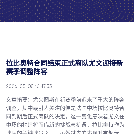
拉比奥特合同结束正式离队尤文迎接新
赛季调整阵容
2026-05-08 16:47:33
文章摘要：尤文图斯在新赛季前迎来了重大的阵容
调整，其中最引人关注的便是法国中场拉比奥特合
同到期后正式离队的决定。这一变化意味着尤文在
中场的构建将面临新的挑战与机遇。拉比奥特作为
球队的关键球员之一，虽然过去的表现时有起伏，