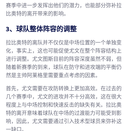
赛季中进一步发挥出他们的潜力，也能部分弥补拉
比奥特的离开带来的影响。
3、球队整体阵容的调整
拉比奥特的离队并不仅仅是中场位置的一个单独变
化，事实上，这也可能促使尤文在整个阵容结构上
进行调整。尤文图斯目前的阵容深度虽然不弱，但
随着新赛季的到来，球队在防守和进攻端的平衡仍
然是主帅阿莱格里需要重点考虑的因素。
首先，尤文需要在攻防转换上更加高效。在过去的
几个赛季中，尤文的进攻并不十分高效，这在很大
程度上与中场控制和快速反击的缺失有关。拉比奥
特的离开意味着球队在中场的过渡能力可能受到影
响，因此，尤文需要通过引入技术型球员来弥补这
一缺口。