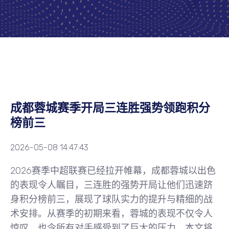
成都蓉城赛季开局三连胜强势领跑积分
榜前三
2026-05-08 14:47:43
2026赛季中超联赛已经拉开帷幕，成都蓉城以出色
的表现令人瞩目，三连胜的强势开局让他们迅速跻
身积分榜前三，展现了球队实力的提升与精细的战
术安排。从赛季的初期来看，蓉城的表现不仅令人
惊叹，也令所有对手感受到了巨大的压力。本文将