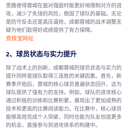
思路使得蓉城在面对强敌时能更好地限制对方的进
攻，减少了失球的风险，稳固了球队的基础。无论
是防守反击还是高压逼抢，成都蓉城的战术调整无
疑为他们取得好成绩提供了有力保障。
竞技宝网址
2、球员状态与实力提升
除了战术上的创新，成都蓉城的球员状态与实力的
提升同样是球队取得三连胜的关键因素。首先，新
赛季开始后，蓉城的核心球员普遍状态回升，这为
球队提供了强有力的支持。例如，球队的进攻核心
通过积极的训练和比赛积累，展现出了更加成熟的
技术和更高的比赛阅读能力。在比赛中，核心球员
能够高效完成个人突破，同时也能为队友创造更多
的机会，直接参与到进攻体系的构建中。