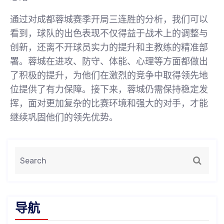
通过对成都蓉城赛季开局三连胜的分析，我们可以
看到，球队的出色表现不仅得益于战术上的调整与
创新，还离不开球员实力的提升和主教练的精准部
署。蓉城在进攻、防守、体能、心理等方面都做出
了积极的提升，为他们在激烈的竞争中取得领先地
位提供了有力保障。接下来，蓉城仍需保持稳定发
挥，面对更加复杂的比赛环境和强大的对手，才能
继续巩固他们的领先优势。
导航