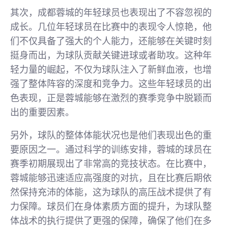
其次，成都蓉城的年轻球员也表现出了不容忽视的
成长。几位年轻球员在比赛中的表现令人惊艳，他
们不仅具备了强大的个人能力，还能够在关键时刻
挺身而出，为球队贡献关键进球或者助攻。这种年
轻力量的崛起，不仅为球队注入了新鲜血液，也增
强了整体阵容的深度和竞争力。这些年轻球员的出
色表现，正是蓉城能够在激烈的赛季竞争中脱颖而
出的重要因素。
另外，球队的整体体能状况也是他们表现出色的重
要原因之一。通过科学的训练安排，蓉城的球员在
赛季初期展现出了非常高的竞技状态。在比赛中，
蓉城能够迅速适应高强度的对抗，且在比赛后期依
然保持充沛的体能，这为球队的高压战术提供了有
力保障。球员们在身体素质方面的提升，为球队整
体战术的执行提供了更强的保障，确保了他们在多