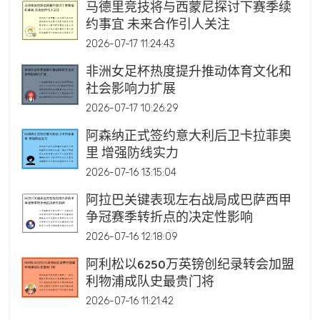
马德里竞技将与西蒙尼探讨下赛季续
约事宜 未来合作引人关注
2026-07-17 11:24:43
非洲女足杯热度提升推动体育文化和
社会影响力扩展
2026-07-17 10:26:29
阿森纳正式签约意大利后卫卡拉菲奥
里 增强防线实力
2026-07-16 13:15:04
阿拉巴关键表现左右战局成巴萨西甲
争冠赛季转折点的决定性影响
2026-07-16 12:18:09
阿利松以6250万英镑创纪录转会加盟
利物浦成队史最贵门将
2026-07-16 11:21:42