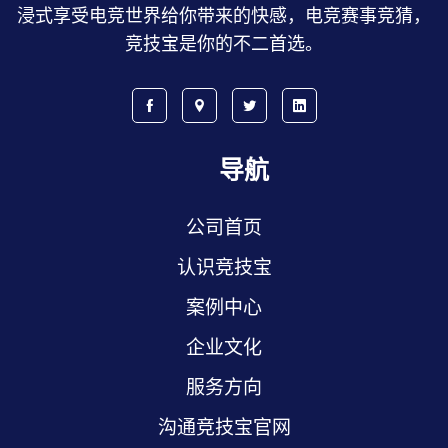
浸式享受电竞世界给你带来的快感，电竞赛事竞猜，
竞技宝是你的不二首选。
导航
公司首页
认识竞技宝
案例中心
企业文化
服务方向
沟通竞技宝官网