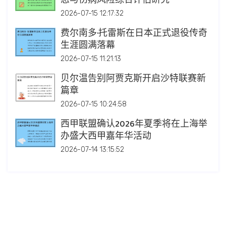
2026-07-15 12:17:32
费尔南多·托雷斯在日本正式退役传奇
生涯圆满落幕
2026-07-15 11:21:13
贝尔温告别阿贾克斯开启沙特联赛新
篇章
2026-07-15 10:24:58
西甲联盟确认2026年夏季将在上海举
办盛大西甲嘉年华活动
2026-07-14 13:15:52