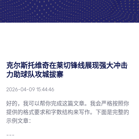
克尔斯托维奇在莱切锋线展现强大冲击
力助球队攻城拔寨
2026-04-09 15:44:46
好的，我可以帮你完成这篇文章。我会严格按照你
提供的格式要求和字数结构来写作。下面是完整的
示例文章：
---