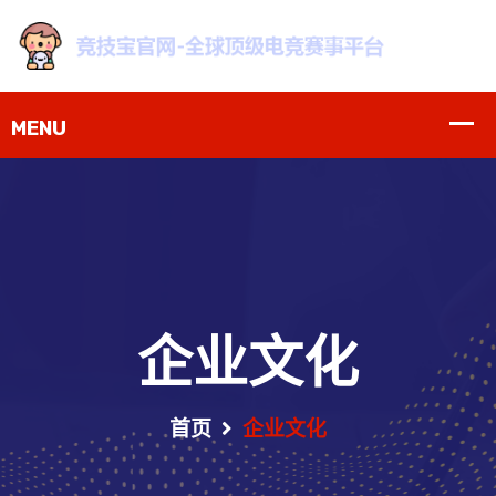
企业文化
首页
企业文化