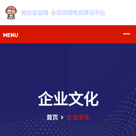
企业文化
首页
企业文化