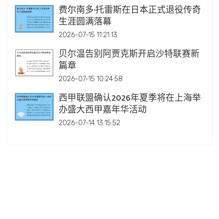
费尔南多·托雷斯在日本正式退役传奇
生涯圆满落幕
2026-07-15 11:21:13
贝尔温告别阿贾克斯开启沙特联赛新
篇章
2026-07-15 10:24:58
西甲联盟确认2026年夏季将在上海举
办盛大西甲嘉年华活动
2026-07-14 13:15:52