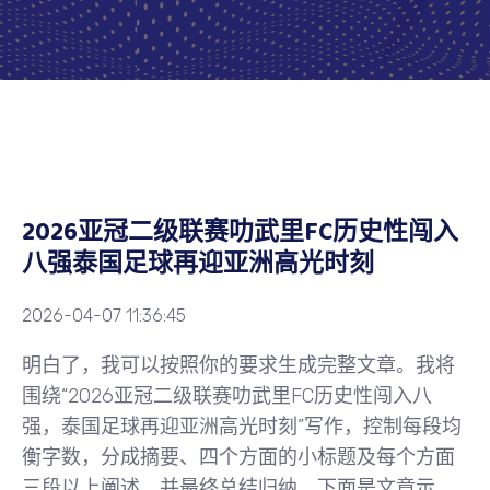
2026亚冠二级联赛叻武里FC历史性闯入
八强泰国足球再迎亚洲高光时刻
2026-04-07 11:36:45
明白了，我可以按照你的要求生成完整文章。我将
围绕“2026亚冠二级联赛叻武里FC历史性闯入八
强，泰国足球再迎亚洲高光时刻”写作，控制每段均
衡字数，分成摘要、四个方面的小标题及每个方面
三段以上阐述，并最终总结归纳。下面是文章示