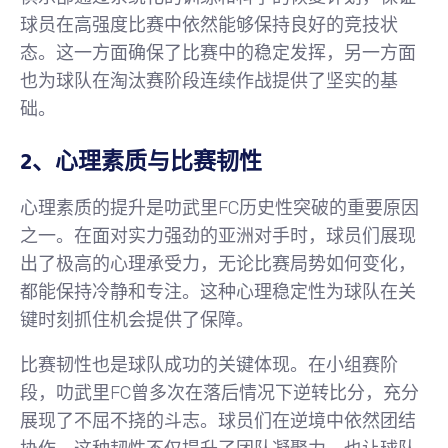
球员在高强度比赛中依然能够保持良好的竞技状
态。这一方面确保了比赛中的稳定发挥，另一方面
也为球队在淘汰赛阶段连续作战提供了坚实的基
础。
2、心理素质与比赛韧性
心理素质的提升是叻武里FC历史性突破的重要原因
之一。在面对实力强劲的亚洲对手时，球员们展现
出了极高的心理承受力，无论比赛局势如何变化，
都能保持冷静和专注。这种心理稳定性为球队在关
键时刻抓住机会提供了保障。
比赛韧性也是球队成功的关键体现。在小组赛阶
段，叻武里FC曾多次在落后情况下逆转比分，充分
展现了不屈不挠的斗志。球员们在逆境中依然团结