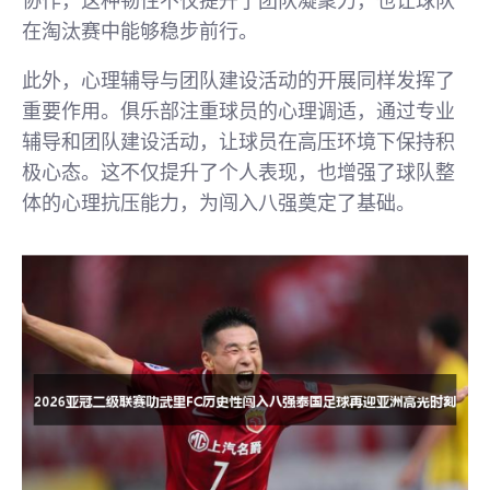
协作，这种韧性不仅提升了团队凝聚力，也让球队
在淘汰赛中能够稳步前行。
此外，心理辅导与团队建设活动的开展同样发挥了
重要作用。俱乐部注重球员的心理调适，通过专业
辅导和团队建设活动，让球员在高压环境下保持积
极心态。这不仅提升了个人表现，也增强了球队整
体的心理抗压能力，为闯入八强奠定了基础。