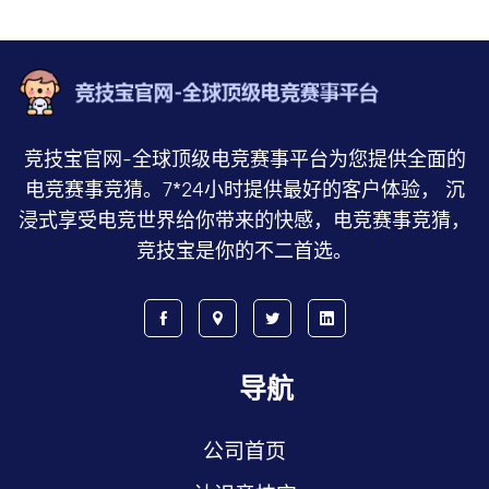
竞技宝官网-全球顶级电竞赛事平台为您提供全面的
电竞赛事竞猜。7*24小时提供最好的客户体验， 沉
浸式享受电竞世界给你带来的快感，电竞赛事竞猜，
竞技宝是你的不二首选。
导航
公司首页