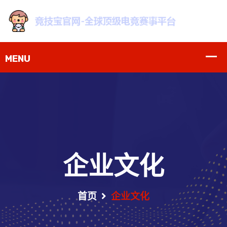
企业文化
首页
企业文化