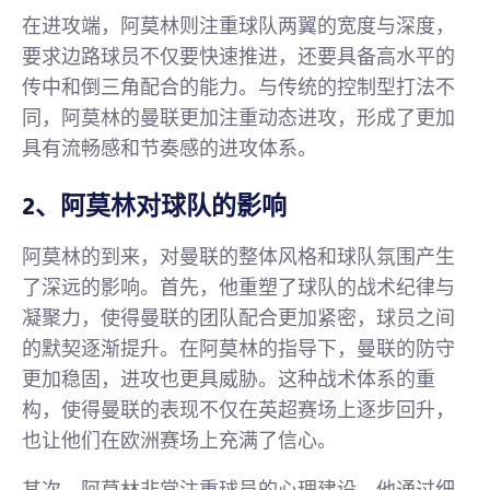
在进攻端，阿莫林则注重球队两翼的宽度与深度，
要求边路球员不仅要快速推进，还要具备高水平的
传中和倒三角配合的能力。与传统的控制型打法不
同，阿莫林的曼联更加注重动态进攻，形成了更加
具有流畅感和节奏感的进攻体系。
2、阿莫林对球队的影响
阿莫林的到来，对曼联的整体风格和球队氛围产生
了深远的影响。首先，他重塑了球队的战术纪律与
凝聚力，使得曼联的团队配合更加紧密，球员之间
的默契逐渐提升。在阿莫林的指导下，曼联的防守
更加稳固，进攻也更具威胁。这种战术体系的重
构，使得曼联的表现不仅在英超赛场上逐步回升，
也让他们在欧洲赛场上充满了信心。
其次，阿莫林非常注重球员的心理建设。他通过细